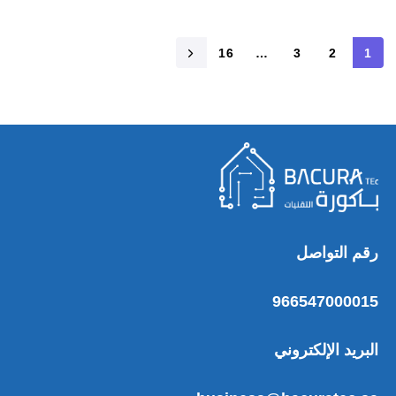
16
…
3
2
1
رقم التواصل
966547000015
البريد الإلكتروني