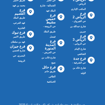
حي الخبر
طريق الأمير
الرياض -
الشمالية - شارع
محمد بن فهد
المكتب الإداري
فرع
الملك فهد
فرع
القصيم
فرع
الرياض 2
طريق الملك
خميس
حي القيروان -
مشيط
فهد الفرعي،
شارع عبدالله بن
حي الروضة -
الفايزية
جبرين
طريق الملك
فرع تبوك
فرع
فيصل
طريق الامير
الرياض 3
فرع
فهد بن سلطان
حي الروابي -
المدينة
فرع جيزان
المنورة
شارع الإمام
شارع الحسن
حي العريض -
الشافعي
البصري، حي
شارع غالب بن
فرع جدة
الروضة
حي الشرفية -
نجيح
فرع حائل
شارع خالد بن
طريق حاتم
الوليد
الطائي,
الخماشية
جميع الحقوق محفوظة لدى شركة باكورة التقنيات © 2025