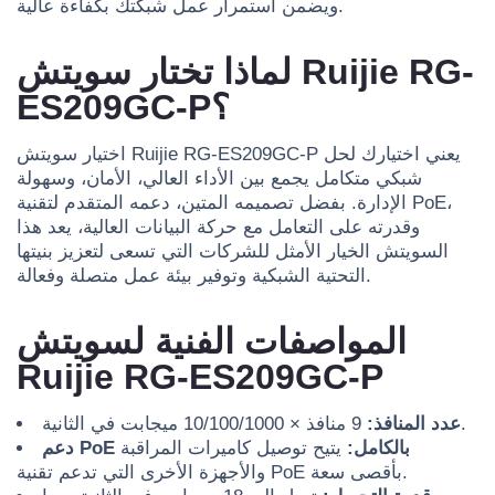
ويضمن استمرار عمل شبكتك بكفاءة عالية.
لماذا تختار سويتش Ruijie RG-
ES209GC-P؟
اختيار سويتش Ruijie RG-ES209GC-P يعني اختيارك لحل
شبكي متكامل يجمع بين الأداء العالي، الأمان، وسهولة
الإدارة. بفضل تصميمه المتين، دعمه المتقدم لتقنية PoE،
وقدرته على التعامل مع حركة البيانات العالية، يعد هذا
السويتش الخيار الأمثل للشركات التي تسعى لتعزيز بنيتها
التحتية الشبكية وتوفير بيئة عمل متصلة وفعالة.
المواصفات الفنية لسويتش
Ruijie RG-ES209GC-P
9 منافذ × 10/100/1000 ميجابت في الثانية.
عدد المنافذ:
دعم PoE بالكامل:
يتيح توصيل كاميرات المراقبة
والأجهزة الأخرى التي تدعم تقنية PoE بأقصى سعة.