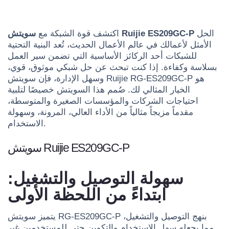
الحل
سويتش Ruijie ES209GC-P
اكتشف قوة الشبكة مع
الأمثل لأعمالك في عالم الأعمال الحديث، تُعد البنية التحتية
للشبكات أحد الركائز الأساسية التي تضمن سير العمل
بسلاسة وكفاءة. إذا كنت تبحث عن حل شبكي موثوق، قوي،
وسهل الإدارة، فإن سويتش Ruijie RG-ES209GC-P هو
الخيار المثالي لك. صُمم هذا السويتش خصيصًا لتلبية
احتياجات الشركات والمؤسسات الصغيرة والمتوسطة،
مقدماً مزيجاً مثالياً من الأداء العالي، المرونة، وسهولة
الاستخدام.
سويتش Ruijie ES209GC-P
سهولة التوصيل والتشغيل:
ابتداءً من اللحظة الأولى
يتميز سويتش RG-ES209GC-P بنهج التوصيل والتشغيل،
مما يجعله سهل الاستخدام والتكوين حتى للمستخدمين غير