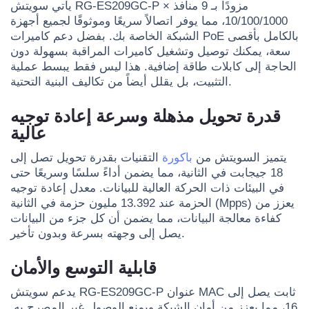
يأتي سويتش RG-ES209GC-P مزودًا بـ 9 منافذ ×
10/100/1000، مما يوفر اتصالاً سريعًا وموثوقًا لجميع أجهزة
الشبكة الخاصة بك. بفضل دعم كاميرات PoE بالكامل بأقصى
سعة، يمكنك توصيل وتشغيل كاميرات المراقبة بسهولة دون
الحاجة إلى كابلات طاقة إضافية. هذا ليس فقط يبسط عملية
التثبيت، بل يقلل أيضاً من تكاليف البنية التحتية.
قدرة تحويل مذهلة وسرعة إعادة توجيه
عالية
يتميز السويتش من
باكورة
التقنيات بقدرة تحويل تصل إلى
18 جيجابت في الثانية، مما يضمن أداءً سلسًا وسريعًا حتى
في البيئات ذات الحركة العالية للبيانات. معدل إعادة توجيه
الحزمة عند 13.392 مليون حزمة في الثانية (Mpps) يعزز من
كفاءة معالجة البيانات، مما يضمن أن كل جزء من البيانات
يصل إلى وجهته بسرعة وبدون تأخير.
قابلية التوسع والأمان
يدعم سويتش RG-ES209GC-P عنوان MAC ثابت يصل إلى
16، مما يعزز من أمان الشبكة ويمنع الوصول غير المصرح به.