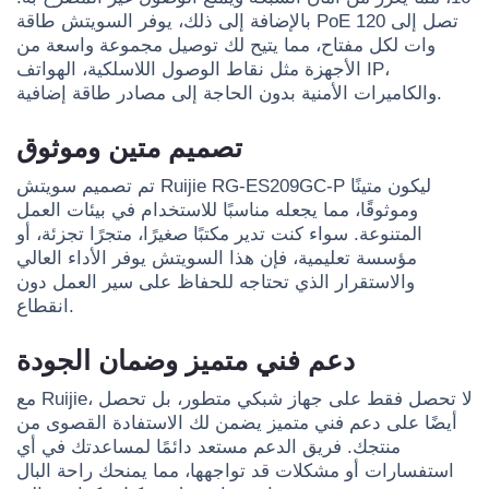
بالإضافة إلى ذلك، يوفر السويتش طاقة PoE تصل إلى 120
وات لكل مفتاح، مما يتيح لك توصيل مجموعة واسعة من
الأجهزة مثل نقاط الوصول اللاسلكية، الهواتف IP،
والكاميرات الأمنية بدون الحاجة إلى مصادر طاقة إضافية.
تصميم متين وموثوق
تم تصميم سويتش Ruijie RG-ES209GC-P ليكون متينًا
وموثوقًا، مما يجعله مناسبًا للاستخدام في بيئات العمل
المتنوعة. سواء كنت تدير مكتبًا صغيرًا، متجرًا تجزئة، أو
مؤسسة تعليمية، فإن هذا السويتش يوفر الأداء العالي
والاستقرار الذي تحتاجه للحفاظ على سير العمل دون
انقطاع.
دعم فني متميز وضمان الجودة
مع Ruijie، لا تحصل فقط على جهاز شبكي متطور، بل تحصل
أيضًا على دعم فني متميز يضمن لك الاستفادة القصوى من
منتجك. فريق الدعم مستعد دائمًا لمساعدتك في أي
استفسارات أو مشكلات قد تواجهها، مما يمنحك راحة البال