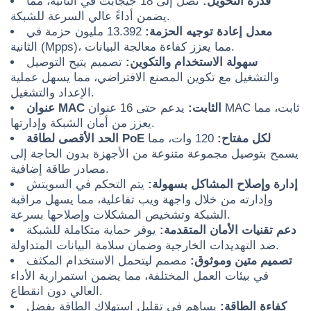
قدرة التحويل:
تصل إلى 18 جيجابت في الثانية، مما
يضمن أداءً عالي السرعة للشبكة.
معدل إعادة توجيه الحزمة:
13.392 مليون حزمة في
الثانية (Mpps)، مما يعزز كفاءة معالجة البيانات.
سهولة الاستخدام والتكوين:
تصميم يتيح التوصيل
والتشغيل مع تكوين المصنع الافتراضي، مما يسهل عملية
الإعداد والتشغيل.
عنوان MAC الثابت:
يدعم حتى 16 عنوان MAC ثابت، مما
يعزز من أمان الشبكة وإدارتها.
الحد الأقصى لطاقة PoE لكل مفتاح:
120 وات، مما
يسمح بتوصيل مجموعة متنوعة من الأجهزة بدون الحاجة إلى
مصادر طاقة إضافية.
إدارة وإصلاح المشاكل بسهولة:
يتم التحكم في السويتش
وإدارته من خلال واجهة ويب تفاعلية، مما يسهل مراقبة
الشبكة وتشخيص المشكلات وإصلاحها بسرعة.
دعم تقنيات الأمان المتقدمة:
يوفر حماية متكاملة للشبكة
ضد التهديدات الخارجية وضمان سلامة البيانات المتداولة.
تصميم متين وموثوق:
مصمم ليتحمل الاستخدام المكثف
في بيئات العمل المختلفة، مما يضمن استمرارية الأداء
العالي دون انقطاع.
كفاءة الطاقة:
يساهم في تقليل استهلاك الطاقة بفضل