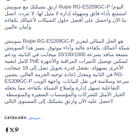
ارتقِ بشبكتك مع سويتش Ruijie RG-ES209GC-P اليوم!
استمتع بأداء فائق وسهولة إدارة لا مثيل لها. لا تتردد، اتصل
بنا الآن واحصل على أفضل حلول الشبكات لأعمالك بكفاءة
وأمان عاليين.
سويتش Ruijie RG-ES209GC-P هو الحل المثالي لتعزيز
شبكة أعمالك بكفاءة عالية وأداء موثوق. يتميز هذا السويتش
بتسعة منافذ بسرعة 10/100/1000 ميجابت في الثانية، ودعم
كامل لتقنية PoE لتمكين توصيل كاميرات المراقبة والأجهزة
الأخرى بسهولة. بفضل قدرة تحويل تصل إلى 18 جيجابت
في الثانية ومعدل إعادة توجيه الحزمة العالي، يضمن RG-
ES209GC-P سرعة وسلاسة في نقل البيانات. واجهة الويب
التفاعلية تسهل إدارة وإصلاح الشبكة بكفاءة، مما يجعله
الخيار الأمثل للشركات والمؤسسات الصغيرة والمتوسطة.
احصل عليه الآن وارتقِ بشبكتك إلى المستوى التالي!
سويتش
CATEGORY: