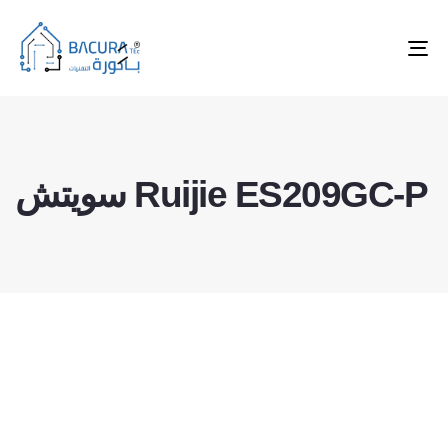
Tog
nav
سويتش Ruijie ES209GC-P