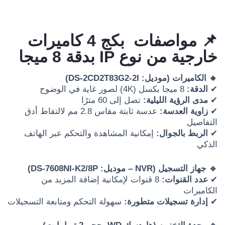
📌 مواصفات بكج 4 كاميرات
خارجية من نوع IP بدقة 8 ميجا
🔸 الكاميرات (موديل: DS-2CD2T83G2-2I)
✔
الدقة:
8 ميجا بكسل (4K) لصور غاية في الوضوح
✔
مدى الرؤية الليلية:
تصل إلى 60 مترًا
✔
زاوية العدسة:
عدسة ثابتة مقاس 2.8 مم لالتقاط أدق
التفاصيل
✔
الربط بالجوال:
إمكانية المشاهدة والتحكم عبر الهاتف
الذكي
🔹 جهاز التسجيل (NVR – موديل: DS-7608NI-K2/8P)
✔
عدد القنوات:
8 قنوات لإمكانية إضافة المزيد من
الكاميرات
✔
إدارة تسجيلات متطورة:
سهولة التحكم ومتابعة التسجيلات