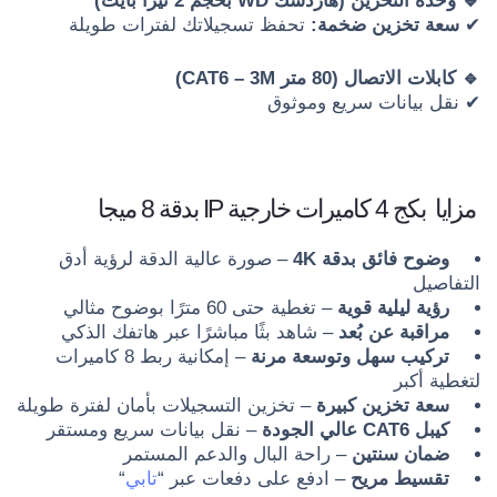
🔹 وحدة التخزين (هاردسك WD بحجم 2 تيرا بايت)
✔
سعة تخزين ضخمة:
تحفظ تسجيلاتك لفترات طويلة
🔹 كابلات الاتصال (80 متر CAT6 – 3M)
✔ نقل بيانات سريع وموثوق
مزايا بكج 4 كاميرات خارجية IP بدقة 8 ميجا
وضوح فائق بدقة 4K
– صورة عالية الدقة لرؤية أدق
التفاصيل
رؤية ليلية قوية
– تغطية حتى 60 مترًا بوضوح مثالي
مراقبة عن بُعد
– شاهد بثًا مباشرًا عبر هاتفك الذكي
تركيب سهل وتوسعة مرنة
– إمكانية ربط 8 كاميرات
لتغطية أكبر
سعة تخزين كبيرة
– تخزين التسجيلات بأمان لفترة طويلة
كيبل CAT6 عالي الجودة
– نقل بيانات سريع ومستقر
ضمان سنتين
– راحة البال والدعم المستمر
تقسيط مريح
– ادفع على دفعات عبر “
تابي
“