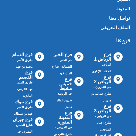
المدونة
تواصل معنا
الملف التعريفي
📄
فروعنا
فرع
فرع الخبر
فرع الدمام
الرياض 1
حي الخبر
طريق الأمير
الرياض -
الشمالية - شارع
محمد بن فهد
المكتب الإداري
فرع
الملك فهد
فرع
القصيم
فرع
الرياض 2
طريق الملك
خميس
حي القيروان -
مشيط
فهد الفرعي،
شارع عبدالله بن
حي الروضة -
الفايزية
جبرين
طريق الملك
فرع تبوك
فرع
فيصل
طريق الامير
الرياض 3
فرع
فهد بن سلطان
حي الروابي -
المدينة
فرع جيزان
المنورة
شارع الإمام
شارع الحسن
حي العريض -
الشافعي
البصري، حي
شارع غالب بن
فرع جدة