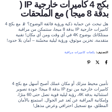
بكج 4 كاميرات خارجية IP (
بدقة 8 ميجا ) مع الملحقات
هل تبحث عن حماية ذكية ورؤية فائقة الوضوح؟ 📡 مع بكج 4
كاميرات خارجية IP بدقة 8 ميجا، ستتمكن من مراقبة
ممتلكاتك بوضوح 4K في أي وقت ومن أي مكان! تقنية
متقدمة، تخزين موثوق، ورؤية ليلية محسّنة – أمان بلا حدود!
التصنيف:
بكجات كاميرات مراقبة
تأمين محيط منزلك أو مكان عملك أصبح أسهل مع بكج 4
كاميرات خارجية من نوع IP بدقة 8 ميجا! جودة تصوير
استثنائية بدقة 4K، رؤية ليلية قوية تصل حتى 60 مترًا،
وإمكانية المراقبة عن بُعد عبر الجوال. استمتع بالأمان
المطلق، مع تسجيل احترافي وعرض مذهل!