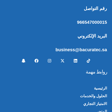
رقم التواصل
966547000015
البريد الإلكتروني
business@bacuratec.sa
روابط مهمة
الرئيسية
الحلول والخدمات
الامتياز التجاري
المتجر
🛍️