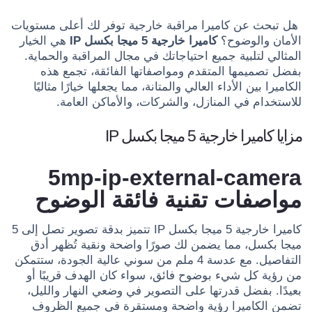
هل تبحث عن كاميرا مراقبة خارجية توفر لك أعلى مستويات
الأمان والوضوح؟
كاميرا خارجية 5 ميجا بكسل IP
هي الخيار
المثالي لتلبية جميع احتياجاتك في مجال المراقبة والحماية.
بفضل تصميمها المتقدم ومواصفاتها الفائقة، تجمع هذه
الكاميرا بين الأداء العالي والمتانة، مما يجعلها خيارًا مثاليًا
للاستخدام في المنازل، والشركات، والأماكن العامة.
مزايا كاميرا خارجية 5 ميجا بكسل IP
5mp-ip-external-camera
مواصفات تقنية فائقة الوضوح
كاميرا خارجية 5 ميجا بكسل IP تتميز بدقة تصوير تصل إلى 5
ميجا بكسل، مما يضمن لك صورًا واضحة ونقية تُظهر أدق
التفاصيل. مع عدسة 4 ملم من سوني عالية الجودة، ستتمكن
من رؤية كل شيء بوضوح فائق، سواء كان الهدف قريبًا أو
بعيدًا. بفضل قدرتها على التصوير في وضعي النهار والليل،
تضمن الكاميرا رؤية واضحة ومستقرة في جميع الظروف