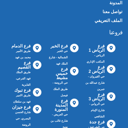
المدونة
تواصل معنا
الملف التعريفي
📄
فروعنا
فرع
فرع الخبر
فرع الدمام
الرياض 1
حي الخبر
طريق الأمير
الرياض -
الشمالية - شارع
محمد بن فهد
المكتب الإداري
فرع
الملك فهد
فرع
القصيم
فرع
الرياض 2
طريق الملك
خميس
حي القيروان -
مشيط
فهد الفرعي،
شارع عبدالله بن
حي الروضة -
الفايزية
جبرين
طريق الملك
فرع تبوك
فرع
فيصل
طريق الامير
الرياض 3
فرع
فهد بن سلطان
حي الروابي -
المدينة
فرع جيزان
المنورة
شارع الإمام
شارع الحسن
حي العريض -
الشافعي
البصري، حي
شارع غالب بن
فرع جدة
الروضة
حي الشرفية -
نجيح