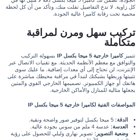
الجودة، تضمن لك كاميرا 5 ميجا بكسل دقة لا مثيل لها في
كل زاوية. لا تدع التفاصيل تفلت منك، وتأكد من أن كل لحظة
محمية تحت رقابة كاميرا عالية الجودة.
تركيب سهل ومرن لمراقبة
متكاملة
تتميز
كاميرا خارجية 5 ميجا بكسل IP
بسهولة التركيب
والتوافق مع معظم الأنظمة الحديثة. مع تقنيات الاتصال عبر
الإنترنت، لن تحتاج إلى أي معدات إضافية. ما عليك سوى
تثبيتها وربطها بشبكتك لتبدأ في مراقبة محيطك مباشرة على
هاتفك أو جهاز الكمبيوتر. تصميمها الخارجي القوي والمتين
يجعلها مثالية للمنازل والأماكن الخارجية.
المواصفات الفنية لكاميرا خارجية 5 ميجا بكسل IP
الدقة:
5 ميجا بكسل لتوفير صور واضحة ونقية.
العدسة:
عدسة 4 ملم من سوني بجودة عالية.
وضعية التصوير:
تصوير نهاري وليلي للحصول على رؤية