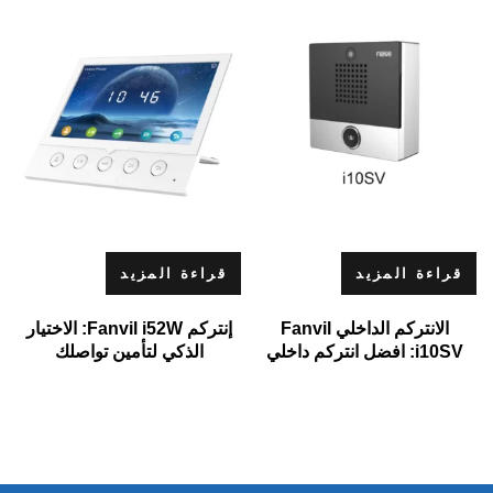
قراءة المزيد
قراءة المزيد
الانتركم الداخلي Fanvil
إنتركم Fanvil i52W: الاختيار
i10SV: افضل انتركم داخلي
الذكي لتأمين تواصلك