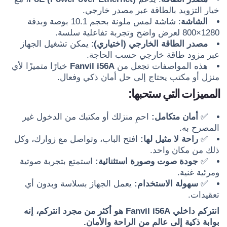
خيار التزويد بالطاقة عبر مصدر خارجي.
الشاشة
: شاشة لمس ملونة بحجم 10.1 بوصة وبدقة
1280×800 لعرض واضح وتجربة تفاعلية سلسة.
مصدر الطاقة الخارجي (اختياري)
: يمكن تشغيل الجهاز
عبر مزود طاقة خارجي حسب الحاجة.
هذه المواصفات تجعل من
Fanvil i56A
خيارًا متميزًا لأي
منزل أو مكتب يحتاج إلى حل أمان ذكي وفعال.
المميزات التي ستحبها:
✅
أمان متكامل:
احمِ منزلك أو مكتبك من الدخول غير
المصرح به.
✅
راحة لا مثيل لها:
افتح الباب، وتواصل مع زوارك، وكل
ذلك من مكان واحد.
✅
جودة صوت وصورة استثنائية:
استمتع بتجربة صوتية
ومرئية غنية.
✅
سهولة الاستخدام:
يعمل الجهاز بسلاسة وبدون أي
تعقيدات.
انتركم داخلي Fanvil i56A هو أكثر من مجرد انتركم، إنه
بوابة ذكية إلى عالم من الراحة والأمان.