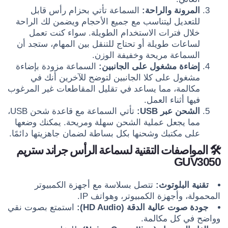
المرونة والراحة:
السماعة تأتي بحزام رأس قابل
للتعديل ليتناسب مع جميع الأحجام ويضمن لك الراحة
خلال فترات الاستخدام الطويلة. سواء كنت تعمل
لساعات طويلة أو تحتاج للتنقل بين المهام، ستجد أن
السماعة مريحة وخفيفة الوزن.
إضاءة مشغول على الجانبين:
السماعة مزودة بإضاءة
مشغول على كلا الجانبين لتوضح للآخرين أنك في
مكالمة، مما يساعد في تقليل المقاطعات غير المرغوب
فيها أثناء العمل.
الشحن عبر USB:
تأتي السماعة مع قاعدة شحن USB،
مما يجعل عملية الشحن سهلة ومريحة. يمكنك وضعها
على مكتبك وشحنها بكل بساطة لضمان جاهزيتها دائمًا.
🛠️ المواصفات التقنية لسماعة الرأس جراند ستريم
GUV3050
تقنية البلوتوث:
تتصل بسلاسة مع أجهزة الكمبيوتر
المحمولة، وأجهزة الكمبيوتر، وهواتف IP.
جودة صوت عالية الدقة (HD Audio):
استمتع بصوت نقي
وواضح في كل مكالمة.