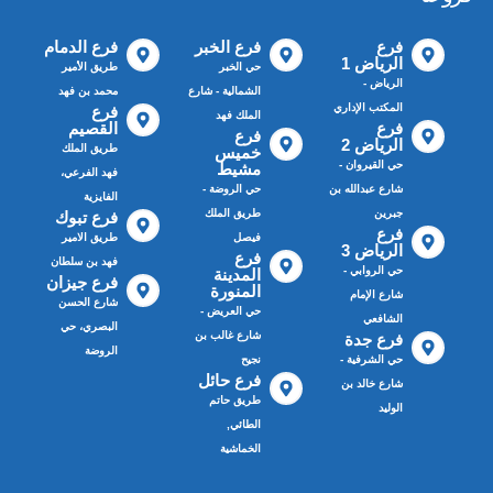
فرع
فرع الخبر
فرع الدمام
الرياض 1
حي الخبر
طريق الأمير
الرياض -
الشمالية - شارع
محمد بن فهد
المكتب الإداري
فرع
الملك فهد
فرع
القصيم
فرع
الرياض 2
طريق الملك
خميس
حي القيروان -
مشيط
فهد الفرعي،
شارع عبدالله بن
حي الروضة -
الفايزية
جبرين
طريق الملك
فرع تبوك
فرع
فيصل
طريق الامير
الرياض 3
فرع
فهد بن سلطان
حي الروابي -
المدينة
فرع جيزان
المنورة
شارع الإمام
شارع الحسن
حي العريض -
الشافعي
البصري، حي
شارع غالب بن
فرع جدة
الروضة
حي الشرفية -
نجيح
فرع حائل
شارع خالد بن
طريق حاتم
الوليد
الطائي,
الخماشية