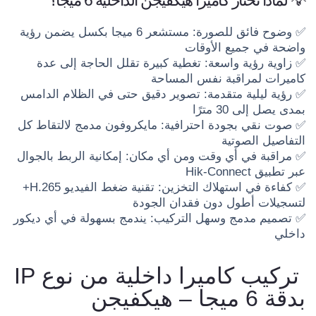
💡 لماذا تختار كاميرا هيكفيجن الداخلية 6 ميجا؟
✅ وضوح فائق للصورة: مستشعر 6 ميجا بكسل يضمن رؤية
واضحة في جميع الأوقات
✅ زاوية رؤية واسعة: تغطية كبيرة تقلل الحاجة إلى عدة
كاميرات لمراقبة نفس المساحة
✅ رؤية ليلية متقدمة: تصوير دقيق حتى في الظلام الدامس
بمدى يصل إلى 30 مترًا
✅ صوت نقي بجودة احترافية: مايكروفون مدمج لالتقاط كل
التفاصيل الصوتية
✅ مراقبة في أي وقت ومن أي مكان: إمكانية الربط بالجوال
عبر تطبيق Hik-Connect
✅ كفاءة في استهلاك التخزين: تقنية ضغط الفيديو H.265+
لتسجيلات أطول دون فقدان الجودة
✅ تصميم مدمج وسهل التركيب: يندمج بسهولة في أي ديكور
داخلي
تركيب كاميرا داخلية من نوع IP
بدقة 6 ميجا – هيكفيجن