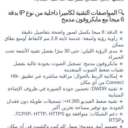
🔍 المواصفات التقنية لكاميرا داخلية من نوع IP بدقة
6 ميجا مع مايكروفون مدمج
🔹 الدقة: 6 ميجا بكسل لصور واضحة بتفاصيل دقيقة
🔹 زاوية رؤية واسعة: عدسة ثابتة 2.8 مم لالتقاط أوسع نطاق
ممكن
🔹 مدى الرؤية الليلي: حتى 30 مترًا بفضل تقنية الأشعة تحت
الحمراء
🔹 مايكروفون مدمج: تسجيل الصوت بجودة عالية بفضل
تقنيات ضغط الصوت المتقدمة
🔹 إمكانية الربط بالجوال: مراقبة مباشرة عبر تطبيق Hik-
Connect من أي مكان
🔹 تقنية DWDR: تحسين جودة الصورة في ظروف الإضاءة
المتباينة
🔹 تقنية ضغط الفيديو H.265+: تسجيلات طويلة دون فقدان
الجودة، مع توفير مساحة تخزين أكبر
🔹 دعم الشبكات: متوافقة مع TCP/IP، HTTP، HTTPS،
وRTSP
🔹 تصميم أنيق ومدمج: سهل التركيب والتثبيت في أي مكان