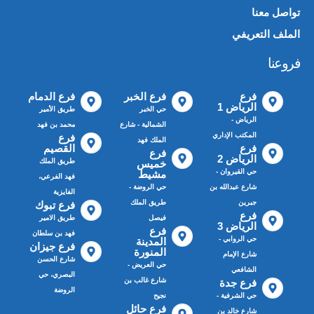
تواصل معنا
الملف التعريفي
📄
فروعنا
فرع
فرع الخبر
فرع الدمام
الرياض 1
حي الخبر
طريق الأمير
الرياض -
الشمالية - شارع
محمد بن فهد
المكتب الإداري
فرع
الملك فهد
فرع
القصيم
فرع
الرياض 2
طريق الملك
خميس
حي القيروان -
مشيط
فهد الفرعي،
شارع عبدالله بن
حي الروضة -
الفايزية
جبرين
طريق الملك
فرع تبوك
فرع
فيصل
طريق الامير
الرياض 3
فرع
فهد بن سلطان
حي الروابي -
المدينة
فرع جيزان
المنورة
شارع الإمام
شارع الحسن
حي العريض -
الشافعي
البصري، حي
شارع غالب بن
فرع جدة
الروضة
حي الشرفية -
نجيح
فرع حائل
شارع خالد بن