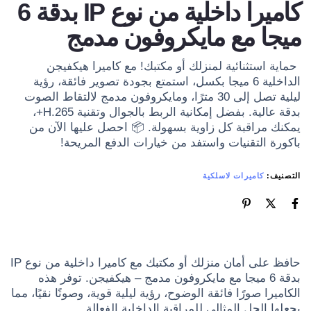
كاميرا داخلية من نوع IP بدقة 6
ميجا مع مايكروفون مدمج
حماية استثنائية لمنزلك أو مكتبك! مع كاميرا هيكفيجن
الداخلية 6 ميجا بكسل، استمتع بجودة تصوير فائقة، رؤية
ليلية تصل إلى 30 مترًا، ومايكروفون مدمج لالتقاط الصوت
بدقة عالية. بفضل إمكانية الربط بالجوال وتقنية H.265+،
يمكنك مراقبة كل زاوية بسهولة. 📦 احصل عليها الآن من
باكورة التقنيات واستفد من خيارات الدفع المريحة!
التصنيف:
كاميرات لاسلكية
حافظ على أمان منزلك أو مكتبك مع كاميرا داخلية من نوع IP
بدقة 6 ميجا مع مايكروفون مدمج – هيكفيجن. توفر هذه
الكاميرا صورًا فائقة الوضوح، رؤية ليلية قوية، وصوتًا نقيًا، مما
يجعلها الحل المثالي للمراقبة الداخلية الفعالة.