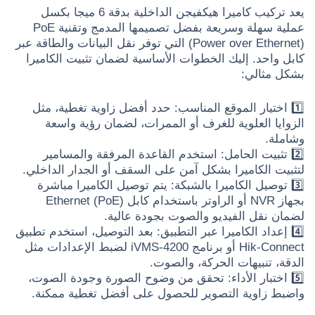
يعد تركيب كاميرا هيكفيجن الداخلية بدقة 6 ميجا بكسل
عملية سهلة وسريعة بفضل تصميمها المدمج وتقنية PoE
(Power over Ethernet) التي توفر نقل البيانات والطاقة عبر
كابل واحد. إليك الخطوات الأساسية لضمان تثبيت الكاميرا
بشكل مثالي:
1️⃣ اختيار الموقع المناسب: حدد أفضل زاوية تغطية، مثل
الزوايا العلوية للغرف أو الممرات، لضمان رؤية واسعة
وشاملة.
2️⃣ تثبيت الحامل: استخدم القاعدة المرفقة والمسامير
لتثبيت الكاميرا بشكل آمن على السقف أو الجدار الداخلي.
3️⃣ توصيل الكاميرا بالشبكة: يتم توصيل الكاميرا مباشرة
بجهاز NVR أو الراوتر باستخدام كابل Ethernet (PoE)
لضمان نقل الفيديو والصوت بجودة عالية.
4️⃣ إعداد الكاميرا عبر التطبيق: بعد التوصيل، استخدم تطبيق
Hik-Connect أو برنامج iVMS-4200 لضبط الإعدادات مثل
الدقة، تنبيهات الحركة، والصوت.
5️⃣ اختبار الأداء: تحقق من وضوح الصورة وجودة الصوت،
واضبط زاوية التصوير للحصول على أفضل تغطية ممكنة.