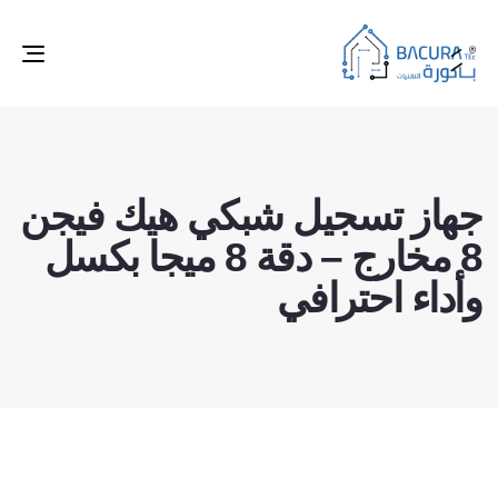
ggle
tion
جهاز تسجيل شبكي هيك فيجن
8 مخارج – دقة 8 ميجا بكسل
وأداء احترافي