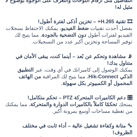
التفاصيل مثل أرقام اللوحات والتعرف على الوجوه بوضوح لا
مثيل له!
🎞️ تقنية H.265+ – تخزين أذكى لفترة أطول!
بفضل أحدث تقنيات
ضغط الفيديو
، يمكنك الاحتفاظ بسجلات
الفيديو لفترات أطول
دون التضحية بالجودة
، مما يتيح لك
توفير المساحة وتخزين أكبر عدد من التسجيلات.
📡 مشاهدة وتحكم عن بُعد – أينما كنت، يبقى الأمان في
متناول يدك!
يمكنك الوصول إلى كاميراتك في أي وقت، عبر
التطبيق
الذكي Hik-Connect
، مما يتيح لك المراقبة
من الهاتف
المحمول أو الكمبيوتر بكل سهولة
.
🎛️ دعم الكاميرات المتحركة PTZ – تحكم متكامل!
يمنحك
تحكمًا كاملاً بالكاميرات الدوارة والمتحركة
، مما يمكنك
من تغطية مساحات أوسع بمرونة أكبر.
🔧 متانة وكفاءة تشغيل عالية – أداء ثابت في مختلف
الظروف!