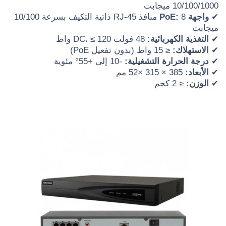
10/100/1000 ميجابت
✔
واجهة PoE:
8 منافذ RJ-45 ذاتية التكيف بسرعة 10/100
ميجابت
✔
التغذية الكهربائية:
48 فولت DC، ≤ 120 واط
✔
الاستهلاك:
≤ 15 واط (بدون تفعيل PoE)
✔
درجة الحرارة التشغيلية:
-10 إلى +55° مئوية
✔
الأبعاد:
385 × 315 ×52 مم
✔
الوزن:
≤ 2 كجم