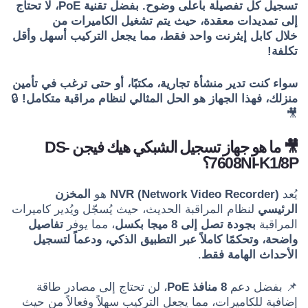
تسجيل كل تفصيلة بأعلى وضوح. بفضل تقنية PoE، لا تحتاج
إلى تمديدات معقدة، حيث يتم تشغيل الكاميرات من
خلال كابل إيثرنت واحد فقط، مما يجعل التركيب أسهل وأقل
تكلفة!
سواء كنت تدير منشأة تجارية، مكتبًا، أو حتى ترغب في تأمين
منزلك، فهذا الجهاز هو الحل المثالي لنظام مراقبة متكامل!
🔒
🎥
🎥 ما هو جهاز تسجيل الشبكي هيك فيجن DS-
7608NI-K1/8P؟
يُعد
NVR (Network Video Recorder)
هو
المخزن
الرئيسي
لنظام المراقبة الحديث، حيث يُسجّل ويُدير كاميرات
المراقبة
بجودة تصل إلى 8 ميجا بكسل
، مما يوفر
تفاصيل
واضحة، وتحكمًا كاملاً عبر التطبيق الذكي، ودعماً لتسجيل
الأحداث الهامة فقط
.
📌 بفضل دعم
8 منافذ PoE
، لن تحتاج إلى مصادر طاقة
إضافية للكاميرات، مما يجعل التركيب سهلاً وفعالاً من حيث