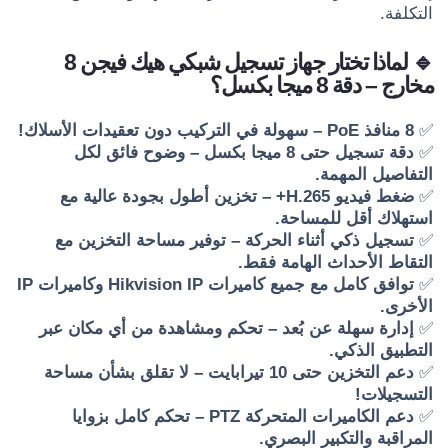
التكلفة.
🔹 لماذا تختار جهاز تسجيل شبكي هيك فيجن 8
مخارج – دقة 8 ميجا بكسل؟
✅
8 منافذ PoE – سهولة في التركيب دون تعقيدات الأسلاك!
✅
دقة تسجيل حتى 8 ميجا بكسل – وضوح فائق لكل
التفاصيل المهمة.
✅
ضغط فيديو H.265+ – تخزين أطول بجودة عالية مع
استهلاك أقل للمساحة.
✅
تسجيل ذكي أثناء الحركة – توفير مساحة التخزين مع
التقاط الأحداث الهامة فقط.
✅
توافق كامل مع جميع كاميرات Hikvision IP وكاميرات IP
الأخرى.
✅
إدارة سهلة عن بُعد – تحكم ومشاهدة من أي مكان عبر
التطبيق الذكي.
✅
دعم التخزين حتى 10 تيرابايت – لا تقلق بشأن مساحة
التسجيلات!
✅
دعم الكاميرات المتحركة PTZ – تحكم كامل بزوايا
المراقبة والتكبير البصري.