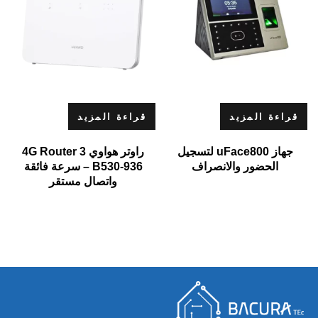
قراءة المزيد
قراءة المزيد
جهاز uFace800 لتسجيل
راوتر هواوي 4G Router 3
الحضور والانصراف
B530-936 – سرعة فائقة
واتصال مستقر