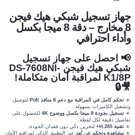
جهاز تسجيل شبكي هيك فيجن
8 مخارج – دقة 8 ميجا بكسل
وأداء احترافي
📢 احصل على جهاز تسجيل
شبكي هيك فيجن DS-7608NI-
K1/8P لمراقبة أمان متكاملة!
🎥🔒
🔹
تحكم كامل في المراقبة مع دعم 8 منافذ PoE
لتوصيل
وتشغيل الكاميرات بسهولة.
🔹
تسجيل بجودة 8 ميجا بكسل ووضوح 4K
للحصول على
تفاصيل دقيقة لكل لقطة.
🔹
تقنية H.265+
لتخزين ذكي دون فقدان الجودة.
🔹
مشاهدة وتحكم عن بُعد
عبر التطبيق الذكي لمراقبة الأمان