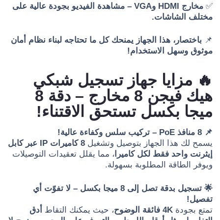
✅
مخارج HDMI وVGA – مشاهدة الفيديو بجودة عالية على
مختلف الشاشات.
📌
باختصار، هذا الجهاز يمنحك كل ما تحتاجه لبناء نظام أمان
موثوق وسهل الاستخدام!
🔥 مزايا جهاز تسجيل شبكي
هيك فيجن 8 مخارج – دقة 8
ميجا بكسل تستحق الاقتناء!
📌 8 منافذ PoE – تركيب سلس وكفاءة عالية!
يسمح لك هذا الجهاز بتوصيل وتشغيل
8 كاميرات IP عبر كابل
إيثرنت واحد فقط لكل كاميرا
، مما يقلل تعقيدات التوصيلات
ويوفر الطاقة المطلوبة بسهولة.
🌟 تسجيل بدقة تصل إلى 8 ميجا بكسل – لا تفوّت أي
تفصيل!
تمتع بجودة
4K فائقة الوضوح
، حيث يمكنك التقاط
أدق