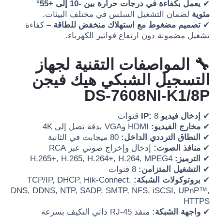
✔
يعمل بكفاءة في درجات حرارة بين -10 إلى +55°
مئوية
لضمان التشغيل السلس في مختلف البيئات.
✔
تصميم مضغوط مع استهلاك منخفض للطاقة
– كفاءة
تشغيل مضمونة دون ارتفاع فواتير الكهرباء.
🔧 المواصفات التقنية لجهاز
التسجيل الشبكي هيك فيجن
DS-7608NI-K1/8P
✔
إدخال فيديو IP:
8 قنوات
✔
مخارج الفيديو:
HDMI وVGA بدقة تصل إلى 4K
✔
النطاق الترددي الداخل:
80 ميجابت في الثانية
✔
منافذ الصوت:
إدخال وإخراج صوتي عبر RCA
✔
الترميز:
H.265+, H.265, H.264+, H.264, MPEG4
✔
التشغيل المتزامن:
8 قنوات
✔
بروتوكولات الشبكة:
TCP/IP, DHCP, Hik-Connect,
DNS, DDNS, NTP, SADP, SMTP, NFS, iSCSI, UPnP™,
HTTPS
✔
واجهة الشبكة:
منفذ RJ-45 ذاتي التكيف بسرعة