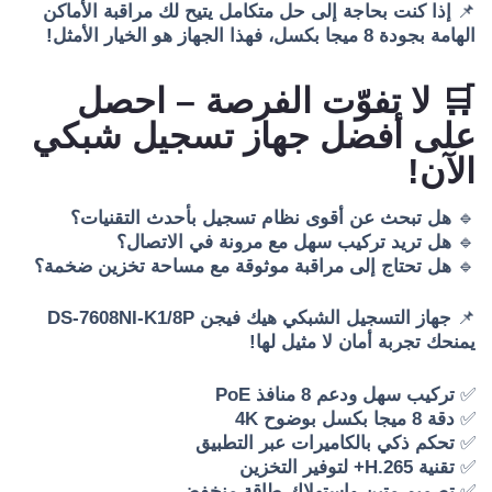
📌
إذا كنت بحاجة إلى حل متكامل يتيح لك مراقبة الأماكن
الهامة بجودة 8 ميجا بكسل، فهذا الجهاز هو الخيار الأمثل!
🛒 لا تفوّت الفرصة – احصل
على أفضل جهاز تسجيل شبكي
الآن!
🔹
هل تبحث عن أقوى نظام تسجيل بأحدث التقنيات؟
🔹
هل تريد تركيب سهل مع مرونة في الاتصال؟
🔹
هل تحتاج إلى مراقبة موثوقة مع مساحة تخزين ضخمة؟
📌
جهاز التسجيل الشبكي هيك فيجن DS-7608NI-K1/8P
يمنحك تجربة أمان لا مثيل لها!
✅
تركيب سهل ودعم 8 منافذ PoE
✅
دقة 8 ميجا بكسل بوضوح 4K
✅
تحكم ذكي بالكاميرات عبر التطبيق
✅
تقنية H.265+ لتوفير التخزين
✅
تصميم متين واستهلاك طاقة منخفض