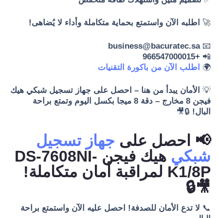
🚀
اطلبه الآن واستمتع بحماية متكاملة وأداء لا يُضاهى!
business@bacuratec.sa
📧
+966547000015
📲
🌍
اطلب الآن من باكورة التقنيات
💡
الأمان يبدأ من هنا – احصل على جهاز تسجيل شبكي هيك
فيجن 8 مخارج – دقة 8 ميجا بكسل اليوم وتمتع براحة
البال!
🔒🎥
📢 احصل على
جهاز تسجيل
شبكي
هيك فيجن DS-7608NI-
K1/8P لمراقبة أمان متكاملة!
🎥🔒
📞
لا تدع الأمان للصدفة! احصل عليه الآن واستمتع براحة