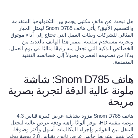
هل تبحث عن هاتف مكتبي يجمع بين التكنولوجيا المتقدمة
والتصميم الأنيق؟ يأتي هاتف Snom D785 ليمثل الخيار
المثالي للشركات وبيئات العمل التي تحتاج إلى أداء موثوق
وتجربة مستخدم سلسة. يتميز هذا الهاتف بالعديد من
الخصائص الذكية التي تجعل منه رفيقًا مثاليًا في يوم العمل،
بدءًا من تصميمه العصري وصولاً إلى خصائصه التقنية
المتقدمة.
هاتف Snom D785: شاشة
ملونة عالية الدقة لتجربة بصرية
مريحة
هاتف Snom D785 مزود بشاشة عرض كبيرة قياس 4.3
بوصة بتقنية HD، توفر ألوانًا زاهية ودقة عرض عالية لتجعل
التنقل بين القوائم وإجراء المكالمات أسهل وأكثر وضوحًا.
كما يتميز بشريط جانبي عرض ثانوي بقياس 2.8 بوصة يوفر