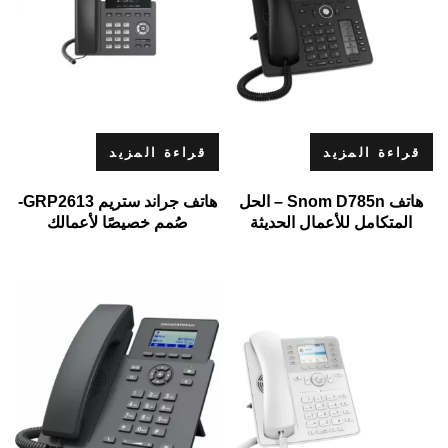
قراءة المزيد
قراءة المزيد
هاتف Snom D785n – الحل
هاتف جراند ستريم GRP2613-
المتكامل للأعمال الحديثة
صُمم خصيصًا لأعمالك