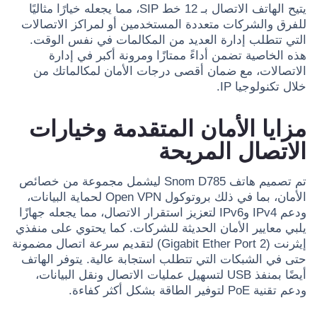
يتيح الهاتف الاتصال بـ 12 خط SIP، مما يجعله خيارًا مثاليًا
للفرق والشركات متعددة المستخدمين أو لمراكز الاتصالات
التي تتطلب إدارة العديد من المكالمات في نفس الوقت.
هذه الخاصية تضمن أداءً ممتازًا ومرونة أكبر في إدارة
الاتصالات، مع ضمان أقصى درجات الأمان لمكالماتك من
خلال تكنولوجيا IP.
مزايا الأمان المتقدمة وخيارات
الاتصال المريحة
تم تصميم هاتف Snom D785 ليشمل مجموعة من خصائص
الأمان، بما في ذلك بروتوكول Open VPN لحماية البيانات،
ودعم IPv4 وIPv6 لتعزيز استقرار الاتصال، مما يجعله جهازًا
يلبي معايير الأمان الحديثة للشركات. كما يحتوي على منفذي
إيثرنت (2 Gigabit Ether Port) لتقديم سرعة اتصال مضمونة
حتى في الشبكات التي تتطلب استجابة عالية. يتوفر الهاتف
أيضًا بمنفذ USB لتسهيل عمليات الاتصال ونقل البيانات،
ودعم تقنية PoE لتوفير الطاقة بشكل أكثر كفاءة.