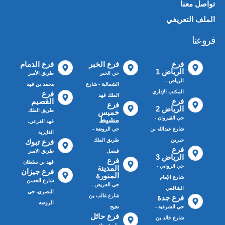
تواصل معنا
الملف التعريفي
📄
فروعنا
فرع
فرع الخبر
فرع الدمام
الرياض 1
حي الخبر
طريق الأمير
الرياض -
الشمالية - شارع
محمد بن فهد
المكتب الإداري
فرع
الملك فهد
فرع
القصيم
فرع
الرياض 2
طريق الملك
خميس
حي القيروان -
مشيط
فهد الفرعي،
شارع عبدالله بن
حي الروضة -
الفايزية
جبرين
طريق الملك
فرع تبوك
فرع
فيصل
طريق الامير
الرياض 3
فرع
فهد بن سلطان
حي الروابي -
المدينة
فرع جيزان
المنورة
شارع الإمام
شارع الحسن
حي العريض -
الشافعي
البصري، حي
شارع غالب بن
فرع جدة
الروضة
حي الشرفية -
نجيح
فرع حائل
شارع خالد بن