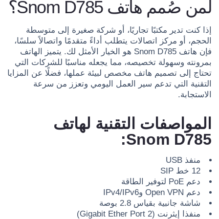
لمن صُمم هاتف Snom D785؟
إذا كنت تدير مكتبًا تجاريًا، أو شركة صغيرة إلى متوسطة
الحجم، أو مركز اتصالات يتطلب أداءً متقدمًا واتصالاً سلسًا،
فإن هاتف Snom D785 هو الخيار الأمثل لك. يتميز الهاتف
بمرونته وسهولة تخصيصه، مما يجعله مناسبًا للشركات التي
تحتاج إلى تصميم هاتف مخصص لبيئة عملها، فضلًا عن المزايا
التقنية التي تدعم سير العمل اليومي وتعزز من سرعة
الاستجابة.
المواصفات التقنية لهاتف
Snom D785:
منفذ USB
12 خط SIP
دعم PoE لتوفير الطاقة
دعم Open VPN وIPv4/IPv6
شاشة جانبية بقياس 2.8 بوصة
منفذا إيثرنت (2 Gigabit Ether Port)