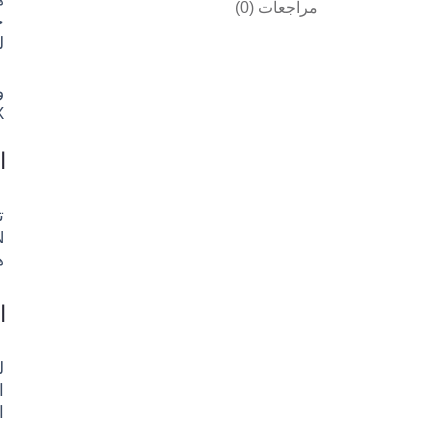
مراجعات (0)
خ
ل
PBX
ا
ه
ا
ا