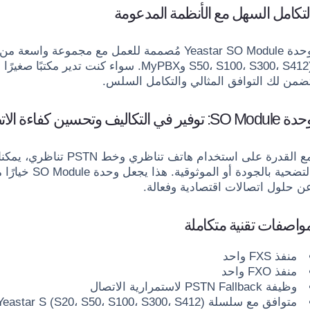
لتكامل السهل مع الأنظمة المدعومة
S50، S100، S300، S412) وMyPBX. سواء كنت 
ضمن لك التوافق المثالي والتكامل السلس.
SO Module: توفير في التكاليف وتحسين كفاءة الاتصال
مع القدرة على استخدام ها
التضحية بالجود
ن حلول اتصالات اقتصادية وفعالة.
واصفات تقنية متكاملة
منفذ FXS واحد
منفذ FXO واحد
وظيفة PSTN Fallback لاستمرارية الاتصال
متوافق مع سلسلة Yeastar S (S20، S50، S100، S300، S412) وMyPBX (SOHO، قياسي، U100، U200، U500)