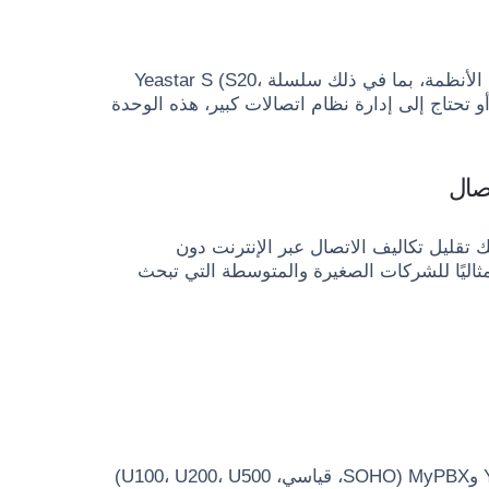
وحدة Yeastar SO Module مُصممة للعمل مع مجموعة واسعة من الأنظمة، بما في ذلك سلسلة Yeastar S (S20،
تدير مكتبًا صغيرًا أو تحتاج إلى إدارة نظام اتصالات كبير، هذه الوحدة
تف تناظري وخط PSTN تناظري، يمكنك تقليل تكاليف الاتصال عبر الإنترنت دون
ة أو الموثوقية. هذا يجعل وحدة SO Module خيارًا مثاليًا للشركات الصغيرة والمتوسطة التي تبحث