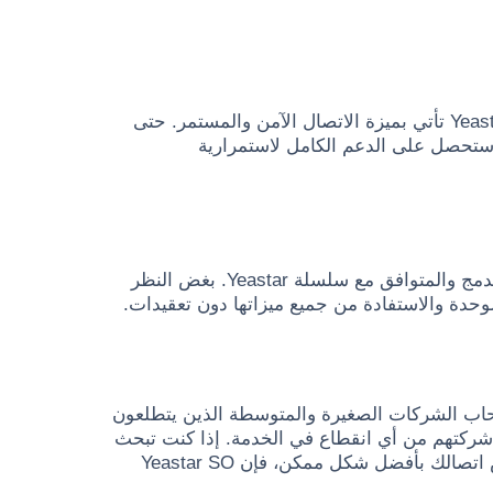
لأنك تستحق حلاً يوفر لك الثقة والراحة، فإن وحدة Yeastar SO Module تأتي بميزة الاتصال الآمن والمستمر. حتى
 ستحصل على الدعم الكامل لاستمرارية
تُعد وحدة SO Module سهلة التركيب والتكامل بفضل تصميمها المدمج والمتوافق مع سلسلة Yeastar. بغض النظر
حدة والاستفادة من جميع ميزاتها دون تعقيدات.
تب، وأصحاب الشركات الصغيرة والمتوسطة الذين يتطلعون
شركتهم من أي انقطاع في الخدمة. إذا كنت تبحث
عن إضافة حلول تناظرية إلى النظام الحالي، أو ترغب في تخصيص اتصالك بأفضل شكل ممكن، فإن Yeastar SO