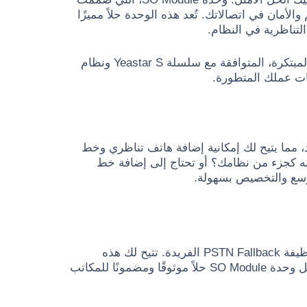
لأمان في اتصالاتك. تُعد هذه الوحدة حلاً مميزًا
تناظرية في النظام.
وحدة SO Module هي الإضافة المثالية التي تحتاجها! هذه الوحدة المبتكرة، المتوافقة مع سلسلة Yeastar S ونظام
Yeastar SO Module منفذ FXS واحد ومنفذ FXO واحد، مما يتيح لك إمكانية إضافة هاتف تناظري وخط
 به كجزء من نظامك؟ أو تحتاج إلى إضافة خط
وسع والتخصيص بسهولة.
لن تدع انقطاع التيار الكهربائي يعطل اتصالاتك بعد اليوم، بفضل وظيفة PSTN Fallback الفريدة. تتيح لك هذه
الميزة إجراء واستقبال المكالمات حتى عند توقف النظام، مما يجعل وحدة SO Module حلاً موثوقًا ومضمونًا للمكاتب