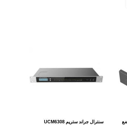
Yeastar EX08: ضع
سنترال جراند ستريم UCM6308