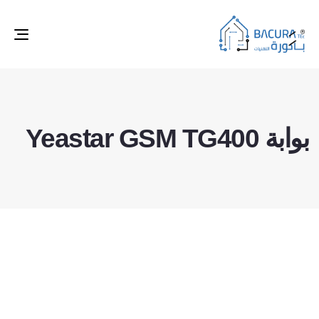
ggle
tion
بوابة Yeastar GSM TG400