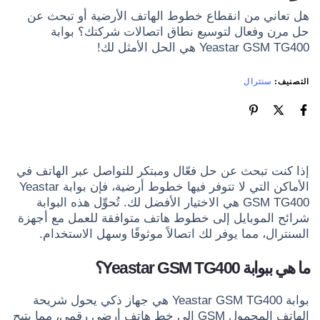
هل تعاني من انقطاع خطوط الهاتف الأرضية أو تبحث عن
حل مرن وفعال لتوسيع نطاق اتصالات شركتك؟ بوابة
Yeastar GSM TG400 هي الحل الأمثل لك!
التصنيف:
سنترال
إذا كنت تبحث عن حل فعّال ومبتكر للتواصل عبر الهاتف في
الأماكن التي لا تتوفر فيها خطوط أرضية، فإن بوابة Yeastar
GSM TG400 هي الاختيار الأفضل لك. تُحوِّل هذه البوابة
شرائح الموبايل إلى خطوط هاتف متوافقة للعمل مع أجهزة
السنترال، مما يوفر لك اتصالاً موثوقًا وسهل الاستخدام.
ما هي ببوابة Yeastar GSM TG400؟
بوابة Yeastar GSM TG400 هي جهاز ذكي يحول شريحة
الهاتف المحمول GSM إلى خط هاتف أرضي رقمي، مما يتيح