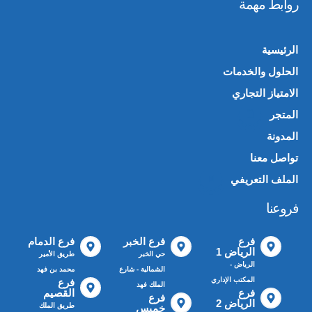
روابط مهمة
الرئيسية
الحلول والخدمات
الامتياز التجاري
المتجر
🛍️
المدونة
تواصل معنا
الملف التعريفي
📄
فروعنا
فرع
فرع الخبر
فرع الدمام
الرياض 1
حي الخبر
طريق الأمير
الرياض -
الشمالية - شارع
محمد بن فهد
المكتب الإداري
فرع
الملك فهد
فرع
القصيم
فرع
الرياض 2
طريق الملك
خميس