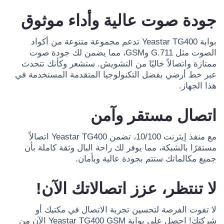
جودة صوت عالية وأداء موثوق
بوابة Yeastar TG400 تدعم مجموعة متنوعة من أكواد
الصوت مثل G.711 وGSM، مما يضمن لك جودة صوت
ممتازة واتصالاً خاليًا من التشويش. ستشعر وكأنك تتحدث
عبر خط أرضي بفضل التكنولوجيا المتقدمة المستخدمة في
هذا الجهاز.
اتصال مستقر وآمن
مع منفذ إيثرنت 10/100، تضمن Yeastar TG400 اتصالاً
مستقرًا بالشبكة، مما يوفر لك راحة البال وثقة كاملة بأن
جميع مكالماتك ستتم بجودة عالية وبأمان.
لا تنتظر، عزز اتصالاتك الآن!
لا تفوت الفرصة لتحسين تجربة الاتصال في مكتبك أو
شركتك! احصل على بوابة Yeastar TG400 GSM الآن من