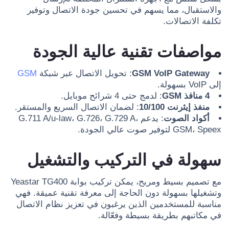
والاستقبال، مما يسهم في تحسين جودة الاتصال وتوفير
تكلفة الاتصالات.
مواصفات تقنية عالية الجودة
GSM VoIP Gateway
: تحويل الاتصال عبر شبكة
GSM
إلى VoIP بسهولة.
4 منافذ GSM
: لدمج حتى 4 شرائح موبايل.
منفذ إيثرنت 10/100
: لضمان الاتصال السريع والمستقر.
أكواد الصوت
: يدعم G.711 A/u-law، G.726، G.729 A،
GSM، Speex لتوفير صوت عالي الجودة.
سهولة في التركيب والتشغيل
مع تصميم بسيط ومريح، يمكن تركيب بوابة Yeastar TG400
وتشغيلها بسهولة دون الحاجة إلى معرفة تقنية عميقة. فهي
مناسبة للمستخدمين الذين يرغبون في تعزيز نظام الاتصال
في مكاتبهم بطريقة بسيطة وفعّالة.