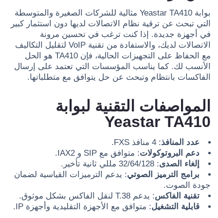
بوابة Yeastar TA410 مثالية للشركات الصغيرة والمتوسطة
التي تبحث عن ترقية نظام الاتصالات لديها دون استثمار كبير
في أجهزة جديدة. إذا كنت ترغب في تحسين مرونة
الاتصالات لديك، والاستفادة من تقنية VoIP لتقليل التكاليف
مع الحفاظ على التجهيزات الحالية، فإن TA410 هو الحل
الأنسب لك. كما يناسب المؤسسات التي تعتمد على إرسال
الفاكسات بانتظام وتبحث عن حل يتوافق مع متطلباتها.
المواصفات التقنية لبوابة
Yeastar TA410
عدد المنافذ
: 4 منافذ FXS.
دعم البروتوكولات
: متوافق مع SIP و IAX2.
إلغاء الصدى
: 32/64/128 مللي ثانية تأخير.
برامج الترميز الصوتي
: يدعم الترميزات القياسية لضمان
جودة الصوت.
تقنية الفاكس
: يدعم T.38 لنقل الفاكس بشكل موثوق.
قابلية التشغيل
: متوافق مع الأجهزة التقليدية وأجهزة IP.