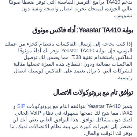
يدعم TA410 برامج الترميز القياسية التي توفر ضغطًا صوتيًا
عالي الجودة، ليمنحك تجربة اتصال واضحة ونقية دون
تشويش.
بوابة Yeastar TA410: أداء فاكس موثوق
إذا كنت بحاجة إلى إرسال الفاكسات بانتظام كجزء من عملك
اليومي، فإن بوابة Yeastar TA410 توفر لك أداءً موثوقًا
للفاكس باستخدام تقنية T.38، مما يضمن لك توصيل
الفاكسات بفعالية ودون انقطاع. هذه الميزة تجعلها مثالية
للشركات التي لا تزال تعتمد على الفاكس كوسيلة اتصال
رئيسية.
توافق تام مع بروتوكولات الاتصال
يتميز Yeastar TA410 بتوافقه التام مع بروتوكولات
SIP
و
IAX2، مما يتيح لك دمجها بسهولة في نظام VoIP الحالي
لديك دون مشاكل توافق. هذا التوافق العالي يعني أنك لن
تضطر إلى تغييرات كبيرة في بنية نظام الاتصالات لديك، ما
يوفر لك الوقت والمال.