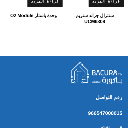
قراءة المزيد
قراءة المزيد
سنترال جراند ستريم
وحدة ياستار O2 Module
UCM6308
رقم التواصل
966547000015