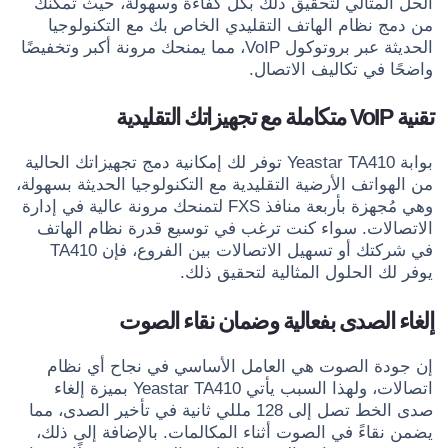
الحل المثالي لتحقيق ذلك بكل كفاءة وسهولة، حيث تُمكّنك
من دمج نظام الهاتف التقليدي الخاص بك مع التكنولوجيا
الحديثة عبر بروتوكول VoIP، مما يمنحك مرونة أكبر وتخفيضًا
واضحًا في تكاليف الاتصال.
تقنية VoIP متكاملة مع تجهيزاتك التقليدية
بوابة Yeastar TA410 توفر لك إمكانية دمج تجهيزاتك الحالية
من الهواتف الأرضية التقليدية مع التكنولوجيا الحديثة بسهولة،
وهي مُجهزة بأربعة منافذ FXS لتمنحك مرونة عالية في إدارة
الاتصالات. سواء كنت ترغب في توسيع قدرة نظام الهاتف
في شركتك أو تسهيل الاتصالات بين الفروع، فإن TA410
يوفر لك الحلول المثالية لتحقيق ذلك.
إلغاء الصدى بفعالية وضمان نقاء الصوت
إن جودة الصوت هي العامل الأساسي في نجاح أي نظام
اتصالات، ولهذا السبب يأتي Yeastar TA410 بميزة إلغاء
صدى الخط تصل إلى 128 مللي ثانية في تأخير الصدى، مما
يضمن نقاءً في الصوت أثناء المكالمات. بالإضافة إلى ذلك،