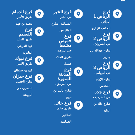
فرع
فرع الخبر
فرع الدمام
الرياض 1
حي الخبر
طريق الأمير
الرياض -
الشمالية - شارع
محمد بن فهد
المكتب الإداري
فرع
الملك فهد
فرع
القصيم
فرع
الرياض 2
طريق الملك
خميس
حي القيروان -
مشيط
فهد الفرعي،
شارع عبدالله بن
حي الروضة -
الفايزية
جبرين
طريق الملك
فرع تبوك
فرع
فيصل
طريق الامير
الرياض 3
فرع
فهد بن سلطان
حي الروابي -
المدينة
فرع جيزان
المنورة
شارع الإمام
شارع الحسن
حي العريض -
الشافعي
البصري، حي
شارع غالب بن
فرع جدة
الروضة
حي الشرفية -
نجيح
فرع حائل
شارع خالد بن
طريق حاتم
الوليد
الطائي,
الخماشية