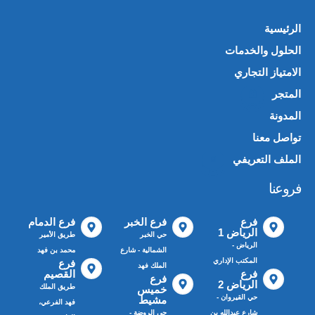
الرئيسية
الحلول والخدمات
الامتياز التجاري
المتجر
🛍️
المدونة
تواصل معنا
الملف التعريفي
📄
فروعنا
فرع
فرع الخبر
فرع الدمام
الرياض 1
حي الخبر
طريق الأمير
الرياض -
الشمالية - شارع
محمد بن فهد
المكتب الإداري
فرع
الملك فهد
فرع
القصيم
فرع
الرياض 2
طريق الملك
خميس
حي القيروان -
مشيط
فهد الفرعي،
شارع عبدالله بن
حي الروضة -