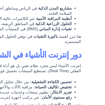
مشاريع المدن الذكية
في الرياض ومناطق أخرى
السلامة العامة.
أنظمة المراقبة الأمنية
عبر الكاميرات عالية ا
الحلول الزراعية الذكية
في المناطق الريفية، 
تقنيات إدارة المباني
(BMS) في المنشآت الضخمة، حيث يتم التحكم في التكييف والإضاءة والأمان من خلال منصة مركزية واحدة.
هنا تبرز أهمية
باكورة التقنيات
في توفير الحلول الم
المستمرة.
دور إنترنت الأشياء
ف
ي الش
إنترنت الأشياء ليس مجرد نظام تقني بل هو أداة 
الفعلي (Real Time)، تستطيع المنشآت تحصيل فوائد ملموسة:
تحسين الكفاءة التشغيلية:
من خلال تحليل الب
تخفيض تكاليف الصيانة:
مراقبة الآلات والأج
تعزيز الابتكار:
تطوير منتجات وخدمات جديدة بنا
رفع مستوى الأمان:
عبر تركيب أجهزة إنترنت 
تقدم
باكورة التقنيات
خدمات هندسية متكاملة في هذا ا