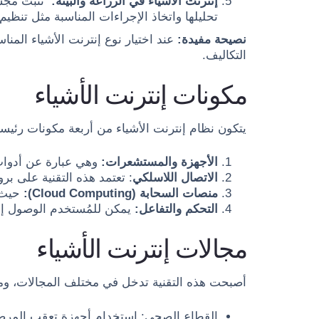
إنترنت الأشياء في الزراعة والبيئة:
تُثبت مجس
تحليلها واتخاذ الإجراءات المناسبة مثل تنظيم
نصيحة مفيدة:
عند اختيار نوع إنترنت الأشياء المن
التكاليف.
مكونات إنترنت الأشياء
يتكون نظام إنترنت الأشياء من أربعة مكونات رئيسي
الأجهزة والمستشعرات:
وهي عبارة عن أدوات 
الاتصال اللاسلكي
: تعتمد هذه التقنية على بروتوكولات wireless، Bluetooth، Zigbee، LPWAN، وتردد الراديو لضمان ا
منصات السحابة (Cloud Computing):
حيث 
التحكم والتفاعل:
يمكن للمُستخدم الوصول إلى المعلوما
مجالات إنترنت الأشياء
أصبحت هذه التقنية تدخل في مختلف المجالات، ومن 
القطاع الصحي: استخدام أجهزة تعقب المرضى