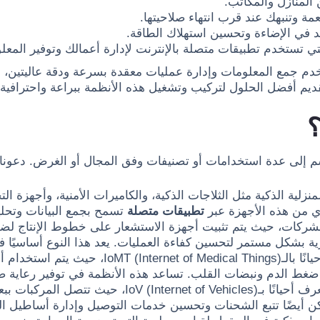
المنازل والمكاتب.
مة وتنبهك عند قرب انتهاء صلاحيتها.
ُعد في الإضاءة وتحسين استهلاك الطاقة.
التي تستخدم تطبيقات متصلة بالإنترنت لإدارة أعمالك وتوفير المعل
خدم جمع المعلومات وإدارة عمليات معقدة بسرعة ودقة عاليتين، مما
تقديم أفضل الحلول لتركيب وتشغيل هذه الأنظمة ببراعة واحترافية.
؟
قسم إلى عدة استخدامات أو تصنيفات وفق المجال أو الغرض. دعونا 
زلية الذكية مثل الثلاجات الذكية، والكاميرات الأمنية، وأجهزة التح
دي من هذه الأجهزة عبر
تطبيقات متصلة
تسمح بجمع البيانات وتحل
ركات، حيث يتم تثبيت أجهزة الاستشعار على خطوط الإنتاج لضمان
ركزية بشكل مستمر لتحسين كفاءة العمليات. يعد هذا النوع أساسيًا
ويسمى أحيانًا بالـ of Medical Things
ضغط الدم ونبضات القلب. تساعد هذه الأنظمة في توفير رعاية صحي
يعرف أحيانًا بـoV (Internet of Vehicles
 أيضًا تتبع الشحنات وتحسين خدمات التوصيل وإدارة أساطيل الم