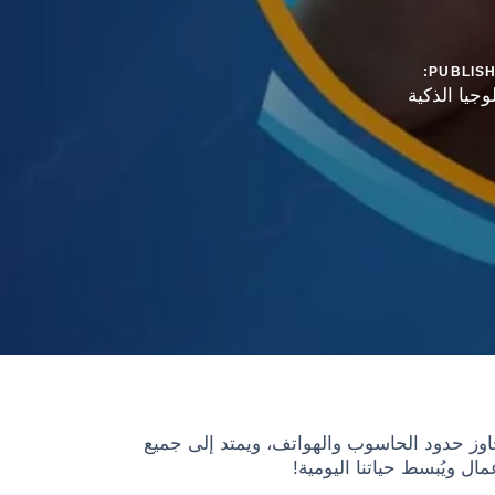
PUBLISH
لوجيا الذكية
هزتك اليومية بالإنترنت لتعمل معًا بانسجام؟ هذا هو جوهر إنترنت الأشياء (IoT) الذي يتجاوز حدود الحاسوب والهواتف، ويمتد إلى جميع
ال ويُبسط حياتنا اليومية!