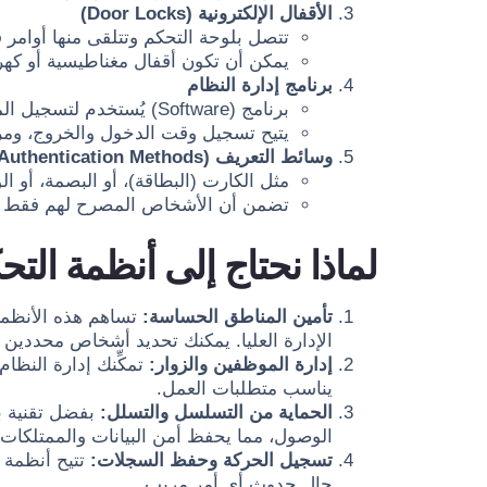
الأقفال الإلكترونية (Door Locks)
تتصل بلوحة التحكم وتتلقى منها أوامر فت
يمكن أن تكون أقفال مغناطيسية أو كهرب
برنامج إدارة النظام
برنامج (Software) يُستخدم لتسجيل المستخدمين وتحديد الصلاحيات لكل شخص.
يتيح تسجيل وقت الدخول والخروج، ومرا
وسائط التعريف (Authentication Methods)
مثل الكارت (البطاقة)، أو البصمة، أو 
تضمن أن الأشخاص المصرح لهم فقط ه
لماذا نحتاج إلى أنظمة الت
تأمين المناطق الحساسة:
تساهم هذه الأنظمة 
الإدارة العليا. يمكنك تحديد أشخاص محددين ل
إدارة الموظفين والزوار:
تمكِّنك إدارة النظ
يناسب متطلبات العمل.
الحماية من التسلسل والتسلل:
الوصول، مما يحفظ أمن البيانات والممتلكات.
تسجيل الحركة وحفظ السجلات:
تتيح أنظمة 
حال حدوث أي أمر مريب.