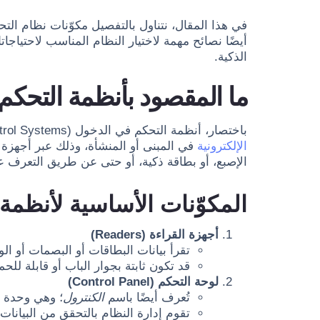
في هذا المقال، نتناول بالتفصيل مكوّنات نظام الت
أيضًا نصائح مهمة لاختيار النظام المناسب لاحتياج
الذكية.
ما المقصود بأنظمة التحكم
باختصار، أنظمة التحكم في الدخول (Access Control Systems) هي نظم (Systems) تتيح لك التحكم (Control) في عملية الدخول والخروج من الأبواب و
الإلكترونية
في المبنى أو المنشأة، وذلك عبر أجهزة
الإصبع، أو بطاقة ذكية، أو حتى عن طريق التعرف 
المكوّنات الأساسية لأنظمة
أجهزة القراءة (Readers)
تقرأ بيانات البطاقات أو البصمات أو الو
قد تكون ثابتة بجوار الباب أو قابلة لل
لوحة التحكم (Control Panel)
تُعرف أيضًا باسم
الكنترول
؛ وهي وحدة م
تقوم إدارة النظام بالتحقق من البيانا