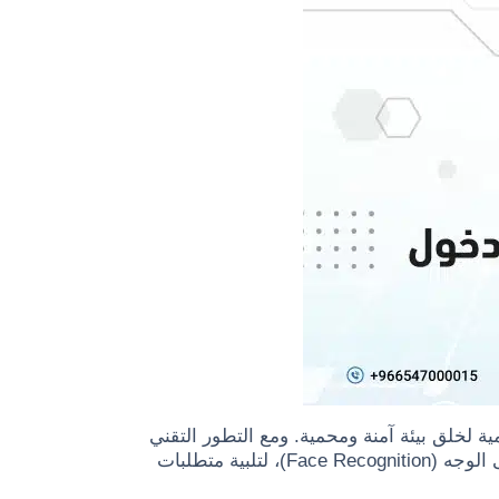
ية لخلق بيئة آمنة ومحمية. ومع التطور التقني
المتسارع، باتت هذه الأنظمة تعتمد على وسائل متطورة مثل البصمة، وقراءة بطاقات الوصول (RFID)، والتعرف على الوجه (Face Recognition)، لتلبية متطلبات