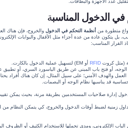
قليل عدد الأجهزة والبطاقات.
م في الدخول المناسب
ة
واع متطورة من
أنظمة التحكم في الدخول
والخروج، فإن هناك العدي
بل يتكون عادة من عدة أجزاء مثل الأقفال والبوابات الإلكترونية
اذ القرار المناسب:
ية (مثل كروت
RFID
أو EM) لتسهيل عملية الدخول بالكارت.
الوجه، أو فتح باب المبنى عن طريق الباسورد السري، أو تطبيق ع
العمل والهدف الأمني؛ على سبيل المثال، إن كان هناك أفراد يحتاج
لحساسية قد يناسبها نظام الوجه أو البصمات.
لدخول إدارة صلاحيات المستخدمين بطريقة مرنة، بحيث يمكن ت
 جداول زمنية لضبط أوقات الدخول والخروج، كي يتمكن النظام م
لباب الإلكتروني، ومدى تحملها للاستخدام الكثيف أو الظروف البيئ