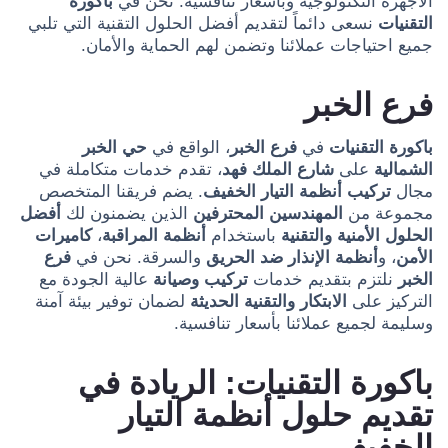
الأجهزة التكنولوجية وبأسعار تنافسية. نحن في
باكورة
التقنيات
نسعى دائماً لتقديم أفضل الحلول التقنية التي تلبي
جميع احتياجات عملائنا وتضمن لهم الحماية والأمان.
فرع الخبر
باكورة التقنيات
في
فرع الخبر
، الواقع في
حي الخبر
الشمالية
على
شارع الملك فهد
، تقدم خدمات متكاملة في
مجال
تركيب أنظمة التيار الخفيف
. يضم فريقنا المتخصص
مجموعة من
المهندسين المحترفين
الذين يضمنون لك
أفضل
الحلول الأمنية والتقنية
باستخدام
أنظمة المراقبة
،
كاميرات
الأمن
، و
أنظمة الإنذار ضد الحريق
والسرقة. نحن في
فرع
الخبر
نلتزم بتقديم خدمات
تركيب وصيانة
عالية الجودة مع
التركيز على
الابتكار والتقنية الحديثة
لضمان توفير بيئة آمنة
وسليمة لجميع عملائنا بأسعار تنافسية.
باكورة التقنيات: الريادة في
تقديم حلول أنظمة التيار
الخفيف