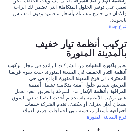
و
أنظمة الإنذار ضد السرقة
بأعلى مستويات الكفاءة. نحن
نعمل على توفير
الحلول المتكاملة
التي تضمن لك الراحة
والأمان في جميع منشآتك بأسعار تنافسية ودون المساس
بالجودة.
فرع جدة
تركيب أنظمة تيار خفيف
بالمدينة المنورة
تعتبر
باكورة التقنيات
من الشركات الرائدة في مجال
تركيب
أنظمة التيار الخفيف
في المدينة المنورة. حيث يقوم
فريقنا
المحترف
في
فرع المدينة المنورة
الواقع في
حي
العريض
بتقديم
حلول أمنية
متكاملة تشمل
أنظمة
المراقبة
و
أنظمة الإنذار
من السرقة والحريق. نحن نعمل
على تركيب الأنظمة باستخدام أحدث التقنيات في السوق
لضمان أمان منزلك أو مكتبك. تقدم الشركة
خدمات
احترافية
بأسعار منافسة تلبي احتياجات جميع العملاء.
فرع المدينة المنورة