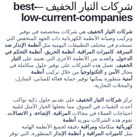
شركات التيار الخفيف –
best-
low-current-companies
شركات التيار الخفيف
هي شركات متخصصة في توفير
وتركيب وصيانة الأنظمة الكهربائية ذات الجهد المنخفض التي
تستخدم في مختلف التطبيقات اليومية مثل
أنظمة الإنذار ضد
السرقة
،
كاميرات المراقبة
،
أنظمة الحريق
،
أنظمة التحكم في
الدخول
، والعديد من الأنظمة الأخرى التي تعتمد على
التيار
الخفيف
. تعمل هذه الشركات على توفير حلول متكاملة في
مجال
الأمن
و
التكنولوجيا
من خلال تركيب
أنظمة
أمنية
متطورة يمكنها توفير حماية فعالة للمباني، المنازل،
والمحلات التجارية.
تركز
شركات التيار الخفيف
على تقديم حلول ذكية تواكب
أحدث التقنيات في السوق، مما يجعلها الخيار الأمثل لتلبية
احتياجات العملاء في مجالات
المراقبة
،
الإضاءة
، و
الاتصالات
.
تقوم هذه الشركات بتوريد
أنظمة
كهربائية
متكاملة
ومراقبة
دقيقة لجميع الأنظمة الهامة
مثل
كاميرات المراقبة
و
أنظمة الإنذار
المتطورة، التي توفر