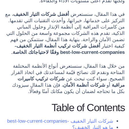
ولكنها تقدم أعلى مستويات الأداء والكفاءة.
في هذا المقال، سنستعرض
أفضل شركات التيار الخفيف
، مع
التركيز على خدماتها، خبراتها، وأحدث التقنيات التي تقدمها.
من كاميرات المراقبة إلى أنظمة الإنذار وحلول المباني
الذكية، تقدم هذه الشركات مجموعة واسعة من الحلول التي
تضمن الأمان والراحة. بنهاية هذا المقال، ستتمكن من فهم
كيفية اختيار
أفضل شركات تركيب أنظمة التيار الخفيف-
best-low-current-companies
وفقًا لاحتياجاتك الخاصة.
من خلال هذا المقال، سنستعرض أنواع الأنظمة المختلفة
المتاحة ونقدم لك نصائح قيّمة لمساعدتك في اتخاذ القرار
الصحيح. سواء كنت تبحث عن
شركات تركيب كاميرات
مراقبة
أو
شركات أنظمة الأمان
، فإن هذا المقال سيزودك
بكل ما تحتاجه لضمان أن يكون مكانك آمنًا وفعالًا.
Table of Contents
شركات التيار الخفيف -best-low-current-companies
ما هو التيار الخفيف؟