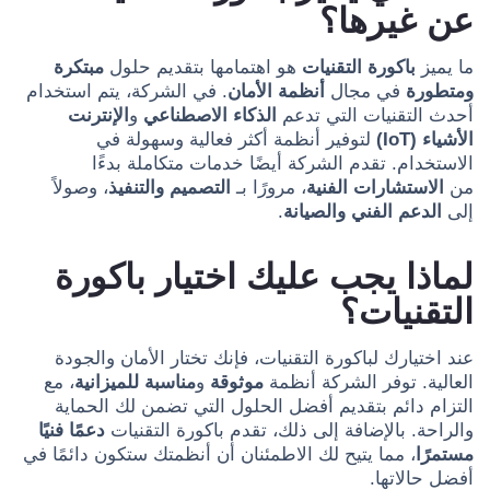
عن غيرها؟
ما يميز
باكورة التقنيات
هو اهتمامها بتقديم حلول
مبتكرة
ومتطورة
في مجال
أنظمة الأمان
. في الشركة، يتم استخدام
أحدث التقنيات التي تدعم
الذكاء الاصطناعي
و
الإنترنت
الأشياء (IoT)
لتوفير أنظمة أكثر فعالية وسهولة في
الاستخدام. تقدم الشركة أيضًا خدمات متكاملة بدءًا
من
الاستشارات الفنية
، مرورًا بـ
التصميم والتنفيذ
، وصولاً
إلى
الدعم الفني والصيانة
.
لماذا يجب عليك اختيار باكورة
التقنيات؟
عند اختيارك لباكورة التقنيات، فإنك تختار الأمان والجودة
العالية. توفر الشركة أنظمة
موثوقة
و
مناسبة للميزانية
، مع
التزام دائم بتقديم أفضل الحلول التي تضمن لك الحماية
والراحة. بالإضافة إلى ذلك، تقدم باكورة التقنيات
دعمًا فنيًا
مستمرًا
، مما يتيح لك الاطمئنان أن أنظمتك ستكون دائمًا في
أفضل حالاتها.