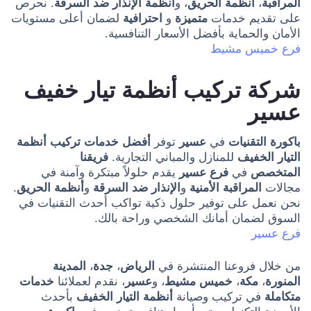
المراقبة
،
أنظمة الحريق
، و
أنظمة الإنذار ضد السرقة
. نحرص
على تقديم خدمات
متميزة
و
احترافية
لضمان أعلى مستويات
الأمان والحماية بأفضل الأسعار التنافسية.
فرع خميس مشيط
شركة تركيب أنظمة تيار خفيف
عسير
باكورة التقنيات
في
عسير
توفر
أفضل خدمات تركيب أنظمة
التيار الخفيف
للمنازل والمباني التجارية.
فريقنا
المتخصص
في
فرع عسير
يقدم حلولاً مبتكرة وآمنة في
مجالات
المراقبة الأمنية
و
الإنذار ضد السرقة
و
أنظمة الحريق
.
نحن نعمل على توفير حلول ذكية تواكب أحدث التقنيات في
السوق لضمان أمانك الشخصي وراحة بالك.
فرع عسير
من خلال فروعنا المنتشرة في
الرياض
،
جدة
،
المدينة
المنورة
،
مكة
،
خميس مشيط
، و
عسير
، نقدم لعملائنا
خدمات
متكاملة
في تركيب وصيانة
أنظمة التيار الخفيف
بأحدث