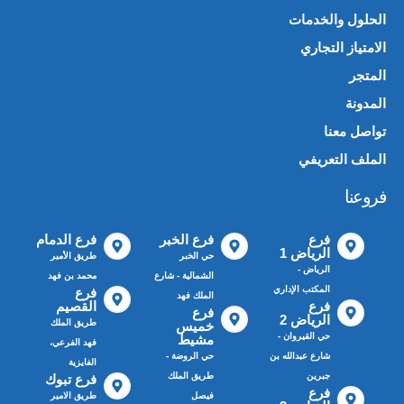
الحلول والخدمات
الامتياز التجاري
المتجر
🛍️
المدونة
تواصل معنا
الملف التعريفي
📄
فروعنا
فرع
فرع الخبر
فرع الدمام
الرياض 1
حي الخبر
طريق الأمير
الرياض -
الشمالية - شارع
محمد بن فهد
المكتب الإداري
فرع
الملك فهد
فرع
القصيم
فرع
الرياض 2
طريق الملك
خميس
حي القيروان -
مشيط
فهد الفرعي،
شارع عبدالله بن
حي الروضة -
الفايزية
جبرين
طريق الملك
فرع تبوك
فرع
فيصل
طريق الامير