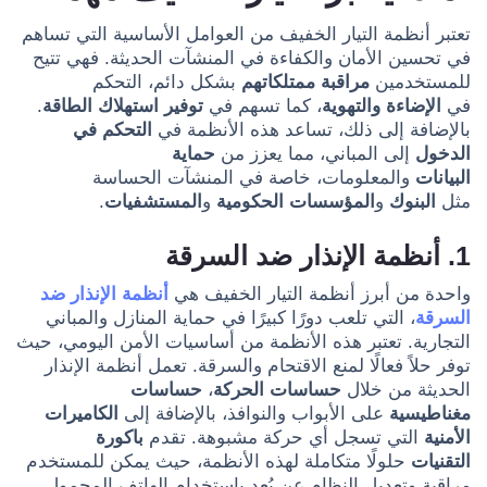
تعتبر أنظمة التيار الخفيف من العوامل الأساسية التي تساهم
في تحسين الأمان والكفاءة في المنشآت الحديثة. فهي تتيح
للمستخدمين
مراقبة ممتلكاتهم
بشكل دائم، التحكم
في
الإضاءة والتهوية
، كما تسهم في
توفير استهلاك الطاقة
.
بالإضافة إلى ذلك، تساعد هذه الأنظمة في
التحكم في
الدخول
إلى المباني، مما يعزز من
حماية
البيانات
والمعلومات، خاصة في المنشآت الحساسة
مثل
البنوك
و
المؤسسات الحكومية
و
المستشفيات
.
1. أنظمة الإنذار ضد السرقة
واحدة من أبرز أنظمة التيار الخفيف هي
أنظمة الإنذار ضد
السرقة
، التي تلعب دورًا كبيرًا في حماية المنازل والمباني
التجارية. تعتبر هذه الأنظمة من أساسيات الأمن اليومي، حيث
توفر حلاً فعالًا لمنع الاقتحام والسرقة. تعمل أنظمة الإنذار
الحديثة من خلال
حساسات الحركة
،
حساسات
مغناطيسية
على الأبواب والنوافذ، بالإضافة إلى
الكاميرات
الأمنية
التي تسجل أي حركة مشبوهة. تقدم
باكورة
التقنيات
حلولًا متكاملة لهذه الأنظمة، حيث يمكن للمستخدم
مراقبة وتعديل النظام عن بُعد باستخدام الهاتف المحمول.