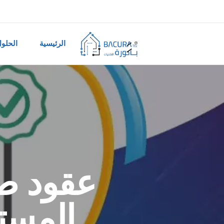
الرئيسية
الحلو
عقود صي
المستش