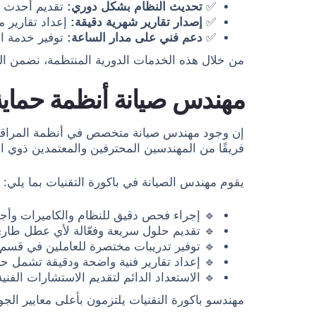
✅
تحديث النظام بشكل دوري:
تقديم أحدث ال
✅
إصدار تقارير شهرية دقيقة:
إعداد تقارير م
✅
دعم فني على مدار الساعة:
توفير خدمة ال
من خلال هذه الخدمات الدورية المنتظمة، نضمن ال
مهندس صيانة أنظمة حماي
إن وجود مهندس صيانة متخصص في أنظمة المراقبة دا
فريقًا من المهندسين المحترفين والمعتمدين ذوي ا
يقوم مهندس الصيانة في باكورة التقنيات بما يلي:
🔹 إجراء فحص دقيق للنظام والكاميرات وأجهز
🔹 تقديم حلول سريعة وفعّالة لأي عطل طارئ
🔹 توفير تدريبات مختصرة للعاملين في قسم 
🔹 إعداد تقارير فنية واضحة ودقيقة تشمل حال
🔹 الاستعداد الدائم لتقديم الاستشارات الفن
مهندسو باكورة التقنيات يلتزمون بأعلى معايير الج