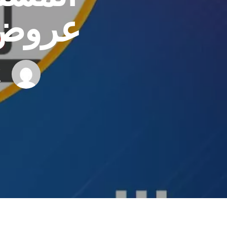
عروض ع
R
A