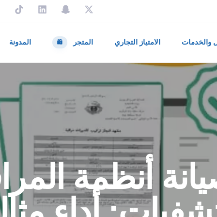
ل والخدمات
الامتياز التجاري
المتجر
المدونة
🛍️
انة أنظمة المرا
فيات: أداءٍ مثا