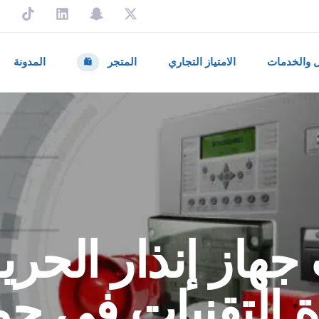
ل والخدمات
الامتياز التجاري
المتجر
المدونة
🛍️
جهاز إنذار الحري
ة التقنيات في حم