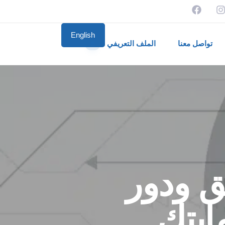
English
تواصل معنا
الملف التعريفي
📄
ق ودور
ايتك