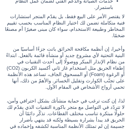
خدمات الصيانة والدعم الفني لضمان عمل النظام
باستمرار.
لا يقتصر الأمر على البيع فقط، بل يقدّم المتجر استشارات
فنية متكاملة تضمن لك اختيار النظام المناسب بحسب تقييم
المخاطر وطبيعة الاستخدام، سواء كان مبنى صغيرًا أم مصنعًا
ضخمًا.
وأخيرا، إن أنظمة مكافحة الحرائق باتت جزءًا أساسيًا من
البنية التحتية لأي مشروع جديد أو منشأة قائمة بالفعل. ابتداءً
من نظام الإنذار المبكر ووصولًا إلى أحدث التقنيات في
إطفاء الحريق مثل استخدام غاز ثاني أكسيد الكربون (CO2)
أو الرغوة (Foam) أو المسحوق الجاف، تساعد هذه الأنظمة
على تجنّب الكوارث وتقليل الخسائر. والأهمّ من ذلك، أنها
تحمي أرواح الأشخاص في المقام الأول.
لذا، إن كنت ترغب في حماية منشأتك بشكل احترافي وآمن،
لا تتردّد في التواصل مع متجر باكورة التقنيات الذي يقدّم لك
حلولًا مبتكرة تناسب مختلف القطاعات. تذكّر دائمًا أن
الحريق قد يبدأ بشرارة بسيطة ولكنه قد ينتهي بأضرار
جسيمة إن لم تمتلك الأنظمة المناسبة لكشفه وإخماده في