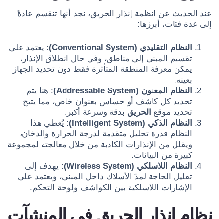
عند الحديث عن انظمة إنذار الحريق، نجد أنها تنقسم عادةً
إلى عدة فئات، أبرزها:
النظام التقليدي (Conventional System)
: يعتمد على
تقسيم المبنى إلى مناطق، وفي حال انطلاق الإنذار،
يمكن معرفة المنطقة المتأثرة فقط دون تحديد الجهاز
بعينه.
النظام المعنون (Addressable System)
: هنا يتم
تحديد كل كاشف أو حساس بعنوان خاص، مما يتيح
تحديد موقع
الحريق
بدقة وسرعة أكبر.
النظام الذكي (Intelligent System)
: يُعطي هذا
النظام قدرة تحليل متقدمة لدرجة الحرارة والدخان،
ويقلل من الإنذارات الكاذبة من خلال معالجته لمجموعة
كبيرة من البيانات.
النظام اللاسلكي (Wireless System)
: يهدف إلى
تقليل الحاجة لمدّ الأسلاك داخل المبنى، ويعتمد على
الإشارات اللاسلكية بين الكواشف ولوحة التحكم.
نظام إنذار الحريق في المنشآت