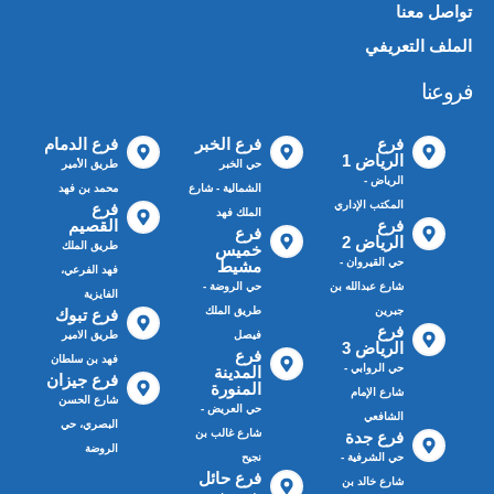
تواصل معنا
الملف التعريفي
📄
فروعنا
فرع
فرع الخبر
فرع الدمام
الرياض 1
حي الخبر
طريق الأمير
الرياض -
الشمالية - شارع
محمد بن فهد
المكتب الإداري
فرع
الملك فهد
فرع
القصيم
فرع
الرياض 2
طريق الملك
خميس
حي القيروان -
مشيط
فهد الفرعي،
شارع عبدالله بن
حي الروضة -
الفايزية
جبرين
طريق الملك
فرع تبوك
فرع
فيصل
طريق الامير
الرياض 3
فرع
فهد بن سلطان
حي الروابي -
المدينة
فرع جيزان
المنورة
شارع الإمام
شارع الحسن
حي العريض -
الشافعي
البصري، حي
شارع غالب بن
فرع جدة
الروضة
حي الشرفية -
نجيح
فرع حائل
شارع خالد بن