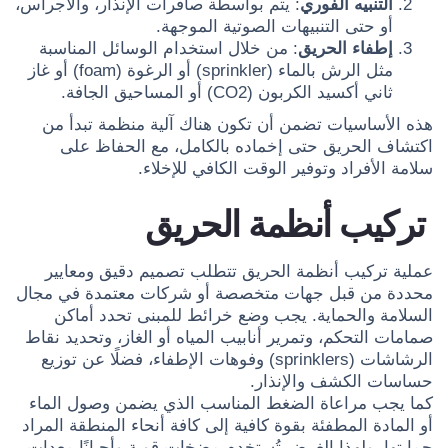
التنبيه الفوري
: يتم بواسطة صافرات الإنذار، والأجراس،
أو حتى التنبيهات الصوتية الموجهة.
إطفاء الحريق
: من خلال استخدام الوسائل المناسبة
مثل الرش بالماء (sprinkler) أو الرغوة (foam) أو غاز
ثاني أكسيد الكربون (CO2) أو المساحيق الجافة.
هذه الأساسيات تضمن أن تكون هناك آلية منظمة تبدأ من
اكتشاف الحريق حتى إخماده بالكامل، مع الحفاظ على
سلامة الأفراد وتوفير الوقت الكافي للإخلاء.
تركيب أنظمة الحريق
عملية تركيب أنظمة الحريق تتطلب تصميم دقيق ومعايير
محددة من قبل جهات متخصصة أو شركات معتمدة في مجال
السلامة والحماية. يجب وضع خرائط للمبنى تحدد أماكن
صمامات التحكم، وتمرير أنابيب المياه أو الغاز، وتحديد نقاط
الرشاشات (sprinklers) وفوهات الإطفاء، فضلًا عن توزيع
حساسات الكشف والإنذار.
كما يجب مراعاة الضغط المناسب الذي يضمن وصول الماء
أو المادة المطفئة بقوة كافية إلى كافة أنحاء المنطقة المراد
حمايتها، ولهذا الغرض تُستخدم مضخات قوية وأحيانًا معدات