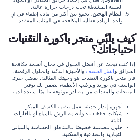
System)
: فعال في إخماد حرائق المعادن أو المواد
الصلبة المشتعلة تحت درجات حرارة عالية.
النظام الهجين
: يجمع بين أكثر من مادة إطفاء في آنٍ
واحد، لزيادة فعالية المكافحة في البيئات المعقدة.
كيف يلبّي متجر باكورة التقنيات
احتياجاتك؟
إذا كنت تبحث عن أفضل الحلول في مجال أنظمة مكافحة
الحرائق و
التيار الخفيف
والأجهزة الذكية والحلول الرقمية،
فإن متجر باكورة التقنيات هو وجهتك المثالية. بفضل خبرته
الواسعة في توريد وتركيب الأنظمة، يضمن لك توفير
المنتجات والمعدات من مصادر موثوقة عالميًا. ستجد لديه:
أجهزة إنذار حديثة تعمل بتقنية الكشف المبكر.
شبكات sprinkler وأنظمة الرش بالمياه أو بالغازات
الثابتة.
حلول مصممة خصيصًا لـالمناطق الحساسة والمباني
التجارية والصناعية والسكنية.