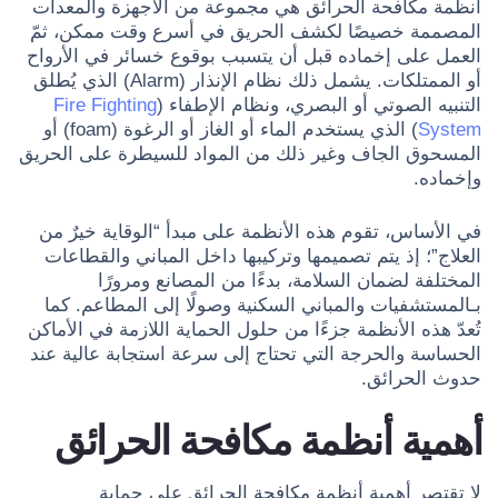
أنظمة مكافحة الحرائق هي مجموعة من الأجهزة والمعدات
المصممة خصيصًا لكشف الحريق في أسرع وقت ممكن، ثمّ
العمل على إخماده قبل أن يتسبب بوقوع خسائر في الأرواح
أو الممتلكات. يشمل ذلك نظام الإنذار (Alarm) الذي يُطلق
التنبيه الصوتي أو البصري، ونظام الإطفاء (
Fire Fighting
System
) الذي يستخدم الماء أو الغاز أو الرغوة (foam) أو
المسحوق الجاف وغير ذلك من المواد للسيطرة على الحريق
وإخماده.
في الأساس، تقوم هذه الأنظمة على مبدأ “الوقاية خيرٌ من
العلاج”؛ إذ يتم تصميمها وتركيبها داخل المباني والقطاعات
المختلفة لضمان السلامة، بدءًا من المصانع ومرورًا
بـالمستشفيات والمباني السكنية وصولًا إلى المطاعم. كما
تُعدّ هذه الأنظمة جزءًا من حلول الحماية اللازمة في الأماكن
الحساسة والحرجة التي تحتاج إلى سرعة استجابة عالية عند
حدوث الحرائق.
أهمية
أنظمة مكافحة الحرائق
لا تقتصر أهمية أنظمة مكافحة الحرائق على حماية