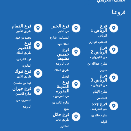
فروعنا
فرع
فرع الخبر
فرع الدمام
الرياض 1
حي الخبر
طريق الأمير
الرياض -
الشمالية - شارع
محمد بن فهد
المكتب الإداري
فرع
الملك فهد
فرع
القصيم
فرع
الرياض 2
طريق الملك
خميس
حي القيروان -
مشيط
فهد الفرعي،
شارع عبدالله بن
حي الروضة -
الفايزية
جبرين
طريق الملك
فرع تبوك
فرع
فيصل
طريق الامير
الرياض 3
فرع
فهد بن سلطان
حي الروابي -
المدينة
فرع جيزان
المنورة
شارع الإمام
شارع الحسن
حي العريض -
الشافعي
البصري، حي
شارع غالب بن
فرع جدة
الروضة
حي الشرفية -
نجيح
فرع حائل
شارع خالد بن
طريق حاتم
الوليد
الطائي,