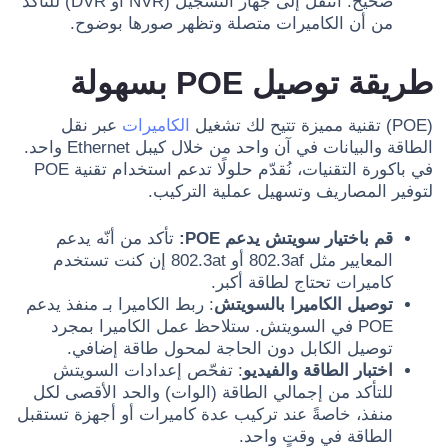
صحيح. انتقل إلى جهاز التسجيل (NVR أو DVR) للتأكد
من أن الكاميرات متصلة وتظهر صورها بوضوح.
طريقة توصيل POE بسهولة
(POE) تقنية مميزة تتيح لك تشغيل
الكاميرات
عبر نقل
الطاقة والبيانات في آن واحد من خلال كيبل Ethernet واحد.
في باكورة التقنيات، نُقدّم حلولًا تدعم استخدام تقنية POE
لتوفير المصاريف وتسهيل عملية التركيب.
قم باختيار سويتش يدعم POE:
تأكد من أنّه يدعم
المعايير مثل 802.3af أو 802.3at إن كنت تستخدم
كاميرات تحتاج لطاقة أكبر.
توصيل الكاميرا بالسويتش
: ربط الكاميرا بـ منفذ يدعم
POE في السويتش. ستلاحظ عمل الكاميرا بمجرد
توصيل الكابل دون الحاجة لمحول طاقة إضافي.
اختبار الطاقة والفيديو
: تفحّص إعدادات السويتش
للتأكد من إجمالي الطاقة (الوات) والحد الأقصى لكل
منفذ، خاصةً عند تركيب عدة كاميرات أو أجهزة تستقبل
الطاقة في وقتٍ واحد.