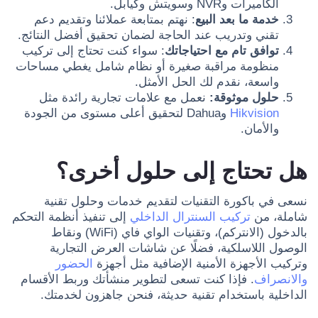
الكاميرات وNVR وسويتش وكيابل.
خدمة ما بعد البيع
: نهتم بمتابعة عملائنا وتقديم دعم
تقني وتدريب عند الحاجة لضمان تحقيق أفضل النتائج.
توافق تام مع احتياجاتك
: سواء كنت تحتاج إلى تركيب
منظومة مراقبة صغيرة أو نظام شامل يغطي مساحات
واسعة، نقدم لك الحل الأمثل.
حلول موثوقة:
نعمل مع علامات تجارية رائدة مثل
Hikvision
وDahua لتحقيق أعلى مستوى من الجودة
والأمان.
هل تحتاج إلى حلول أخرى؟
نسعى في باكورة التقنيات لتقديم خدمات وحلول تقنية
شاملة، من
تركيب السنترال الداخلي
إلى تنفيذ أنظمة التحكم
بالدخول (الانتركم)، وتقنيات الواي فاي (WiFi) ونقاط
الوصول اللاسلكية، فضلًا عن شاشات العرض التجارية
وتركيب الأجهزة الأمنية الإضافية مثل أجهزة
الحضور
والانصراف
. فإذا كنت تسعى لتطوير منشأتك وربط الأقسام
الداخلية باستخدام تقنية حديثة، فنحن جاهزون لخدمتك.