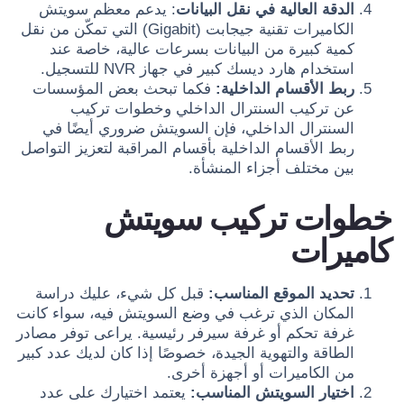
الدقة العالية في نقل البيانات
: يدعم معظم سويتش
الكاميرات تقنية جيجابت (Gigabit) التي تمكّن من نقل
كمية كبيرة من البيانات بسرعات عالية، خاصة عند
استخدام هارد ديسك كبير في جهاز NVR للتسجيل.
ربط الأقسام الداخلية:
فكما تبحث بعض المؤسسات
عن تركيب السنترال الداخلي وخطوات تركيب
السنترال الداخلي، فإن السويتش ضروري أيضًا في
ربط الأقسام الداخلية بأقسام المراقبة لتعزيز التواصل
بين مختلف أجزاء المنشأة.
خطوات تركيب سويتش
كاميرات
تحديد الموقع المناسب:
قبل كل شيء، عليك دراسة
المكان الذي ترغب في وضع السويتش فيه، سواء كانت
غرفة تحكم أو غرفة سيرفر رئيسية. يراعى توفر مصادر
الطاقة والتهوية الجيدة، خصوصًا إذا كان لديك عدد كبير
من الكاميرات أو أجهزة أخرى.
اختيار السويتش المناسب:
يعتمد اختيارك على عدد