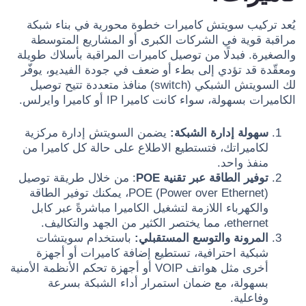
يُعد تركيب سويتش كاميرات خطوة محورية في بناء شبكة
مراقبة قوية في الشركات الكبرى أو المشاريع المتوسطة
والصغيرة. فبدلًا من توصيل كاميرات المراقبة بأسلاك طويلة
ومعقّدة قد تؤدي إلى بطء أو ضعف في جودة الفيديو، يوفّر
لك السويتش الشبكي (switch) منافذ متعددة تتيح توصيل
الكاميرات بسهولة، سواء كانت كاميرا IP أو كاميرا وايرلس.
سهولة إدارة الشبكة:
يضمن السويتش إدارة مركزية
لكاميراتك، فتستطيع الاطلاع على حالة كل كاميرا من
منفذ واحد.
توفير الطاقة عبر تقنية POE
: من خلال طريقة توصيل
POE (Power over Ethernet)، يمكنك توفير الطاقة
والكهرباء اللازمة لتشغيل الكاميرا مباشرةً عبر كابل
ethernet، مما يختصر الكثير من الجهد والتكاليف.
المرونة والتوسع المستقبلي:
باستخدام سويتشات
شبكية احترافية، تستطيع إضافة كاميرات أو أجهزة
أخرى مثل هواتف VOIP أو أجهزة تحكم الأنظمة الأمنية
بسهولة، مع ضمان استمرار أداء الشبكة بسرعة
وفاعلية.