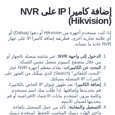
إضافة كاميرا IP على NVR
(Hikvision)
إذا كنت تستخدم أجهزة من Hikvision أو دهوا (Dahua) أو
أي علامة تجارية أخرى، فطريقة إضافة كاميرا IP على جهاز
NVR عادة ما تتشابه:
الدخول إلى واجهة NVR:
عبر شاشة متصلة بالجهاز أو
من خلال متصفح كمبيوتر متصل بنفس الشبكة.
البحث عن الكاميرات:
يقدّم معظم أجهزة NVR خيار
“البحث التلقائي” (Search) الذي يمكّنك من العثور على
كاميرات IP المتصلة بشبكتك.
إضافة الكاميرا:
بعد ظهور عنوان IP الخاص بالكاميرا،
قم بتحديدها وإضافتها. إذا طُلب منك اسم مستخدم
وكلمة مرور، استخدم بيانات الاعتماد الافتراضية أو قم
بتحديثها لضمان الأمنية.
التسجيل والمعاينة:
تأكد من عمل التسجيل بكفاءة،
واختر الهارد ديسك المناسب للحفظ. استخدم ديسك