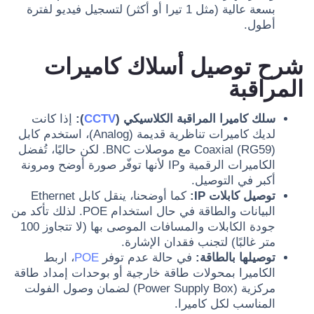
بسعة عالية (مثل 1 تيرا أو أكثر) لتسجيل فيديو لفترة
أطول.
شرح توصيل أسلاك كاميرات
المراقبة
سلك كاميرا المراقبة الكلاسيكي (
CCTV
):
إذا كانت
لديك كاميرات تناظرية قديمة (Analog)، استخدم كابل
Coaxial (RG59) مع موصلات BNC. لكن حاليًا، تُفضل
الكاميرات الرقمية وIP لأنها توفّر صورة أوضح ومرونة
أكبر في التوصيل.
توصيل كابلات IP:
كما أوضحنا، ينقل كابل Ethernet
البيانات والطاقة في حال استخدام POE. لذلك تأكد من
جودة الكابلات والمسافات الموصى بها (لا تتجاوز 100
متر غالبًا) لتجنب فقدان الإشارة.
توصيلها بالطاقة:
في حالة عدم توفر
POE
، اربط
الكاميرا بمحولات طاقة خارجية أو بوحدات إمداد طاقة
مركزية (Power Supply Box) لضمان وصول الفولت
المناسب لكل كاميرا.