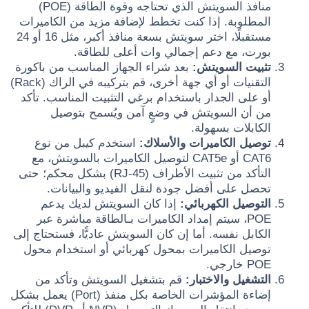
منافذ السويتش الذي تحتاجه وقوة الطاقة (POE)
المطلوبة. إذا كنت تخطط لإضافة مزيد من الكاميرات
مستقبلًا، اختر سويتش بسعة منافذ أكبر، مثل 16 أو 24
بورت، مع دعم إجمالي وات أعلى للطاقة.
تثبيت السويتش:
بعد شراء الجهاز المناسب من باكورة
التقنيات أو أي جهة أخرى، قم بتركيبه في الراك (Rack)
أو على الجدار باستخدام برغي التثبيت المناسب. تأكد
من أن السويتش في وضعٍ آمن ويُسمح بتوصيل
الكابلات بسهولة.
توصيل الكاميرات والأسلاك:
استخدم كيبل من نوع
CAT6 أو CAT5e لتوصيل الكاميرات بالسويتش، مع
التأكد من تثبيت الأطراف (RJ-45) بشكل محكم؛ حتى
تحصل على أفضل جودة لنقل الفيديو والبيانات.
التوصيل الكهربائي:
إذا كان السويتش لديك يدعم
POE، سيتم إمداد الكاميرات بـالطاقة مباشرة عبر
الكابل نفسه. أما إن كان السويتش عاديًّا، فستحتاج إلى
توصيل الكاميرات بمحول كهربائي أو استخدام محول
POE خارجي.
التشغيل والاختبار:
قم بتشغيل السويتش وتأكد من
إضاءة المؤشرات الخاصة بكل منفذ (Port) يعمل بشكل