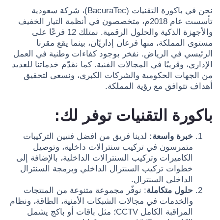
نحن في باكورة التقنيات (BacuraTec)، شركة سعودية
تأسست عام 2018م، متخصصون في أنظمة التيار الخفيف
والأجهزة الذكية والحلول الرقمية. نمتلك 12 فرعًا على
مستوى المملكة، منها فرعان إداريّان، بينما يقع مقرنا
الرئيسي في الرياض. نفخر بوجود كفاءات وطنية في العمل
الإداري، وقريبًا في المجالات الفنية. كما نقدّم خدماتنا للعديد
من الجهات الحكومية والشركات الكبرى، ونسعى لتحقيق
أهداف تتوافق مع رؤية المملكة.
باكورة التقنيات توفر لك:
خبرة واسعة:
لدينا فريق من افضل فنيين التركيبات
متمرسون في تركيب سنترالات داخلية، وتوصيل
الكاميرات وتركيب السنترالات الداخلية، بالإضافة إلى
خطوات تركيب السنترال الداخلي وبرمجة السنترال
الداخلى السنترال.
حلول متكاملة
: نوفّر مجموعة متنوعة من المنتجات
والخدمات في مجالات الشبكات الأمنية، الطاقة، ونظام
المراقبة الكامل CCTV؛ مثل باقات أو باكج يشمل