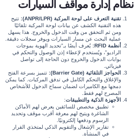
نظام إدارة مواقف السيارات
تقنية التعرف على لوحة المركبة (ANPR/LPR):
تتيح
هذه التقنية الكشف عن بيانات لوحة المركبة تلقائيًا
ومن ثم التحقق من وقت الدخول والخروج. هذا يسهل
عملية البحث عن مسار السيارات ويوفر سجلات دقيقة.
أنظمة RFID:
يُعرف أيضًا بـ”تحديد الهوية بموجات
الراديو”، ويُستخدم لإعطاء إذن الوصول والتحكم في
بوابات الدخول والخروج دون الحاجة إلى تواصل
فيزيائي.
الحواجز التلقائية (Barrier Gate):
تتميز بسرعة الفتح
والإغلاق والتحكم الكامل في تدفق المركبات. كما يمكن
دمجها مع الكاميرات لضمان سماح الدخول للأشخاص
المصرح لهم فقط.
الأجهزة الذكية والتطبيقات
:
تطبيق مخصص للسائقين يعرض لهم الأماكن
الشاغرة ويتيح لهم معرفة أقرب موقف وتحديد
الرسوم ودفعها إلكترونيًا.
تقارير الإشغال والتقويم الذكي لمتخذي القرار
في المنشأة.