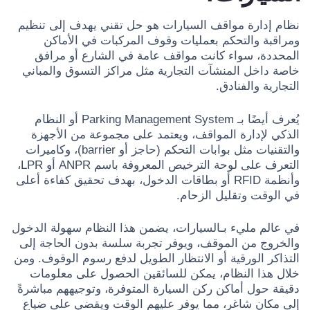
نظام إدارة مواقف السيارات هو حل تقني يهدف إلى تنظيم
ومراقبة والتحكم بعمليات وقوف المركبات في الأماكن
المحددة، سواء كانت مواقف عامة في الشارع أو مرافق
خاصة داخل المنشآت التجارية مثل مراكز التسوق والمباني
التجارية والفنادق.
يُعرف أيضًا بـ Parking Management System أو النظام
الذكي لإدارة المواقف، ويعتمد على مجموعة من الأجهزة
والتقنيات مثل بوابات التحكم (حاجز أو barrier)، وكاميرات
التعرف على لوحة الترخيص المعروفة باسم ANPR أو LPR،
وأنظمة RFID أو بطاقات الدخول، بهدف تحقيق كفاءة أعلى
في الوقت وتقليل الزحام.
في عالم مليء بـالسيارات، يضمن هذا النظام سهولة الدخول
والخروج من الموقف، ويوفر تجربة سلسة بدون الحاجة إلى
التذاكر الورقية أو الانتظار الطويل لدفع رسوم الوقوف. ومن
خلال هذا النظام، يمكن للسائقين الحصول على معلومات
دقيقة حول أماكن ركن السيارة المتوفرة، وتوجيههم مباشرةً
إلى مكان شاغر، مما يوفر عليهم الوقت ويقضي على ضياع