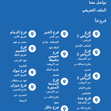
تواصل معنا
الملف التعريفي
📄
فروعنا
فرع
فرع الخبر
فرع الدمام
الرياض 1
حي الخبر
طريق الأمير
الرياض -
الشمالية - شارع
محمد بن فهد
المكتب الإداري
فرع
الملك فهد
فرع
القصيم
فرع
الرياض 2
طريق الملك
خميس
حي القيروان -
مشيط
فهد الفرعي،
شارع عبدالله بن
حي الروضة -
الفايزية
جبرين
طريق الملك
فرع تبوك
فرع
فيصل
طريق الامير
الرياض 3
فرع
فهد بن سلطان
حي الروابي -
المدينة
فرع جيزان
المنورة
شارع الإمام
شارع الحسن
حي العريض -
الشافعي
البصري، حي
شارع غالب بن
فرع جدة
الروضة
حي الشرفية -
نجيح
فرع حائل
شارع خالد بن