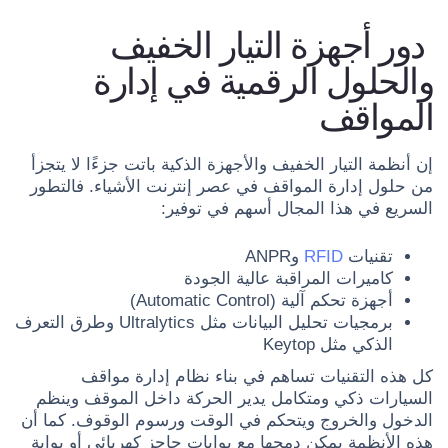
دور أجهزة التيار الخفيف
والحلول الرقمية في إدارة
المواقف
إن أنظمة التيار الخفيف والأجهزة الذكية باتت جزءًا لا يتجزأ
من حلول إدارة المواقف في عصر إنترنت الأشياء. فالتطور
السريع في هذا المجال أسهم في توفير:
تقنيات
RFID
وANPR
كاميرات المراقبة عالية الجودة
أجهزة تحكم آلية (Automatic Control)
برمجيات تحليل البيانات مثل Ultralytics وطرق التعرف
الذكي مثل Keytop
كل هذه التقنيات تساهم في بناء نظام إدارة مواقف
السيارات ذكي ومتكامل يدير الحركة داخل الموقف وينظم
الدخول والخروج ويتحكم في الوقت ورسوم الوقوف. كما أن
هذه الأنظمة يمكن دمجها مع بوابات حاجز كهربائي أو بوابة