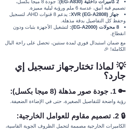
2 كاميرات داخلية (EG-A830):
جودة 8 ميجا بكسل،
تصميم قبة أنيق، عدسة 6 ملم ورؤية ليلية مميزة.
جهاز XVR (EG-A2808):
يدعم 8 قنوات AHD، لتسجيل
وحفظ كل التفاصيل بدقة مذهلة.
8 محولات (EG-A2000):
لتشغيل الأجهزة بثبات ودون
انقطاع.
مع ضمان استبدال فوري لمدة سنتين، تحصل على راحة البال
الكاملة! 🎉
💡
لماذا تختار
جهاز تسجيل إي
جارد
؟
🔑
1. جودة صور مذهلة (8 ميجا بكسل):
رؤية واضحة للتفاصيل الصغيرة، حتى في الإضاءة الضعيفة.
🔒
2. تصميم مقاوم للعوامل الخارجية:
الكاميرات الخارجية مصممة لتحمل الظروف الجوية القاسية،