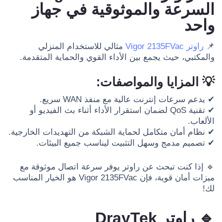
السرعة والموثوقية في جهاز
واحد
📌
راوتر Vigor 2135FVac
مثالي للاستخدام المنزلي
والمكتبي، حيث يجمع بين الأداء القوي والحماية المتقدمة.
💡 المزايا والمواصفات:
✔ يدعم سرعات إنترنت عالية مع منفذ WAN سريع.
✔ تقنية QoS لضمان استقرار الأداء أثناء بث الفيديو أو
الألعاب.
✔ نظام أمان متكامل لحماية الشبكة من التهديدات الخارجية.
✔ تصميم مدمج وسهل التثبيت ليناسب جميع البيئات.
🔹 إذا كنت تبحث عن راوتر يوفر سرعة اتصال موثوقة مع
ميزات أمان قوية، فإن Vigor 2135FVac هو الخيار المناسب
لك!
🔹 راوتر DrayTek