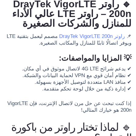
🔹 راوتر DrayTek VigorLTE
200n – راوتر LTE عالي الأداء
للمنازل والشركات الصغيرة
📌
راوتر DrayTek VigorLTE 200n
مصمم ليعمل بتقنية LTE
ويوفر اتصالًا ثابتًا للمنازل والمكاتب الصغيرة.
💡 المزايا والمواصفات:
✔ يدعم شرائح 4G LTE لاتصال موثوق في أي مكان.
✔ نظام أمان قوي مع VPN لحماية البيانات والشبكة.
✔ منافذ LAN متعددة لتوصيل الأجهزة بسهولة.
✔ إدارة ذكية من خلال لوحة تحكم متقدمة.
إذا كنت تبحث عن حل مرن لاتصال الإنترنت، فإن VigorLTE
200n هو خيارك المثالي!
🔹 لماذا تختار راوتر من باكورة