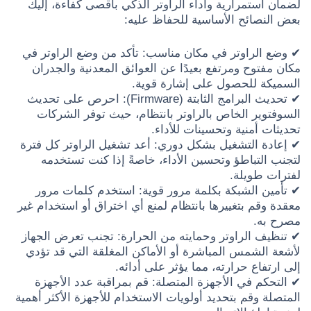
لضمان استمرارية وأداء الراوتر الذكي بأقصى كفاءة، إليك
بعض النصائح الأساسية للحفاظ عليه:
✔ وضع الراوتر في مكان مناسب: تأكد من وضع الراوتر في
مكان مفتوح ومرتفع بعيدًا عن العوائق المعدنية والجدران
السميكة للحصول على إشارة قوية.
✔ تحديث البرامج الثابتة (Firmware): احرص على تحديث
السوفتوير الخاص بالراوتر بانتظام، حيث توفر الشركات
تحديثات أمنية وتحسينات للأداء.
✔ إعادة التشغيل بشكل دوري: أعد تشغيل الراوتر كل فترة
لتجنب التباطؤ وتحسين الأداء، خاصةً إذا كنت تستخدمه
لفترات طويلة.
✔ تأمين الشبكة بكلمة مرور قوية: استخدم كلمات مرور
معقدة وقم بتغييرها بانتظام لمنع أي اختراق أو استخدام غير
مصرح به.
✔ تنظيف الراوتر وحمايته من الحرارة: تجنب تعرض الجهاز
لأشعة الشمس المباشرة أو الأماكن المغلقة التي قد تؤدي
إلى ارتفاع حرارته، مما يؤثر على أدائه.
✔ التحكم في الأجهزة المتصلة: قم بمراقبة عدد الأجهزة
المتصلة وقم بتحديد أولويات الاستخدام للأجهزة الأكثر أهمية