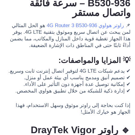
B530-936 – سرعة فائقة
واتصال مستقر
📌
راوتر هواوي 4G Router 3 B530-936
هو الحل المثالي
لمن يبحث عن اتصال سريع وموثوق بتقنية 4G LTE. يوفر
هذا الجهاز تغطية قوية داخل المنازل والمكاتب، مما يضمن
أداءً ثابتًا حتى في المناطق ذات الإشارة الضعيفة.
💡 المزايا والمواصفات:
✔ يدعم شبكات 4G LTE لتوفير اتصال إنترنت ثابت وسريع.
✔ تصميم أنيق ومدمج يناسب أي بيئة عمل أو منزل.
✔ إمكانية توصيل عدة أجهزة دون التأثير على الأداء.
✔ إدارة ذكية للشبكة من خلال تطبيق هواوي المخصص.
إذا كنت بحاجة إلى راوتر موثوق وسهل الاستخدام، فهذا
الجهاز هو خيارك الأمثل!
🔹 راوتر DrayTek Vigor