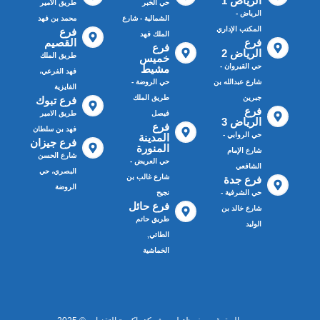
الرياض 1
حي الخبر
طريق الأمير
الرياض -
الشمالية - شارع
محمد بن فهد
المكتب الإداري
فرع
الملك فهد
فرع
القصيم
فرع
الرياض 2
طريق الملك
خميس
حي القيروان -
مشيط
فهد الفرعي،
شارع عبدالله بن
حي الروضة -
الفايزية
جبرين
طريق الملك
فرع تبوك
فرع
فيصل
طريق الامير
الرياض 3
فرع
فهد بن سلطان
حي الروابي -
المدينة
فرع جيزان
المنورة
شارع الإمام
شارع الحسن
حي العريض -
الشافعي
البصري، حي
شارع غالب بن
فرع جدة
الروضة
حي الشرفية -
نجيح
فرع حائل
شارع خالد بن
طريق حاتم
الوليد
الطائي,
الخماشية