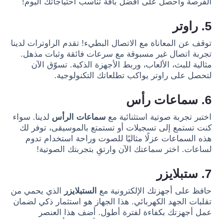
الفرصة واحصل على أفضل باقة تناسب احتياجاتك اليوم!
5. راوتر
توقف عن المعاناة مع الاتصال البطيء! تقدم الراوترات لدينا
تجربة اتصال غير مسبوقة مع سرعات فائقة وثبات مذهل.
مثالية للبث، الألعاب، وربط الأجهزة الذكية. تسوّق الآن
لتحصل على راوتر يواكب تطلعاتك التكنولوجية.
6. سماعات رأس
اختبر تجربة صوتية استثنائية مع
سماعات الرأس
لدينا. سواء
كنت تستمع إلى تسجيلات أو تستمتع بالموسيقى، توفر لك
هذه السماعات عزلًا مثاليًا للصوت وراحة استخدام تدوم
لساعات. اختر سماعتك الآن وارتقِ بتجربتك الصوتية!
7. ستبلايزر
حافظ على أجهزتك الإلكترونية مع
الستبلايزر
الذي يحمي من
تقلبات الجهد الكهربائي. هذا الجهاز هو استثمار ذكي لضمان
عمل أجهزتك بكفاءة لفترة أطول. أضف هذا العنصر