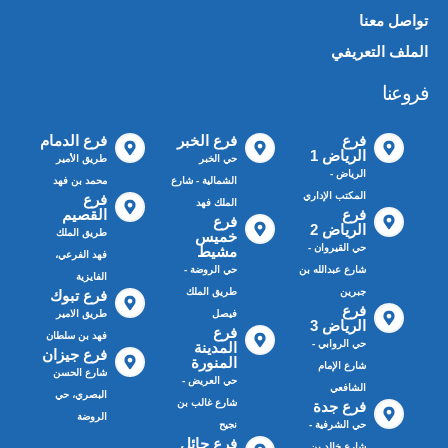
تواصل معنا
الملف التعريفي
📄
فروعنا
فرع
فرع الخبر
فرع الدمام
الرياض 1
حي الخبر
طريق الأمير
الرياض -
الشمالية - شارع
محمد بن فهد
المكتب الإداري
فرع
الملك فهد
فرع
القصيم
فرع
الرياض 2
طريق الملك
خميس
حي القيروان -
مشيط
فهد الفرعي،
شارع عبدالله بن
حي الروضة -
الفايزية
جبرين
طريق الملك
فرع تبوك
فرع
فيصل
طريق الامير
الرياض 3
فرع
فهد بن سلطان
حي الروابي -
المدينة
فرع جيزان
المنورة
شارع الإمام
شارع الحسن
حي العريض -
الشافعي
البصري، حي
شارع غالب بن
فرع جدة
الروضة
حي الشرفية -
نجيح
فرع حائل
شارع خالد بن