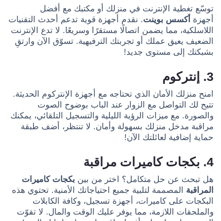
توسّع تغطية الإنترنت في منزلك أو مكتبك مع أفضل
أجهزة
أكسس بوينت
. نقدم أجهزة قوية تدعم أحدث التقنيات
اللاسلكية، مما يضمن اتصالًا مستقرًا وسريعًا. لا تدع الإنترنت
الضعيف يعيق عملك أو تجربتك الترفيهية. تسوّق الآن وارتقِ
بشبكتك إلى مستوى جديد!
3. إنتركوم
امنح منزلك الأمان الذي تحتاجه مع أجهزة الإنتركوم الحديثة.
تتيح لك التواصل مع الزوار عند الباب بوضوح الصوت
والصورة. مع ميزات الرؤية الليلية والتسجيل التلقائي، يمكنك
مراقبة مدخل منزلك بسهولة وأمان. لا تنتظر، أضف طبقة
حماية إضافية لعائلتك الآن!
4. بكجات كاميرات مراقبة
هل تبحث عن حل متكامل؟ اختر من بين
بكجات كاميرات
المراقبة
المصممة لتلبية جميع احتياجاتك الأمنية. تحتوي هذه
البكجات على كاميرات، أجهزة تسجيل، وكافة الكابلات
والملحقات اللازمة، مما يوفر عليك الوقت والمال. لا تفوّت