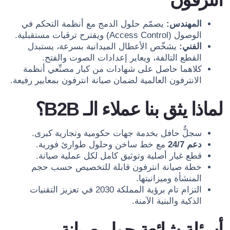
المهندس:
يصمّم حلول الدمج مع أنظمة التحكم في
الوصول (Access Control) ويقترح ترقيات مستقبلية.
الفني:
يشخّص الأعطال الميدانية بسرعة، يستبدل
القطع التالفة، ويعاير إعدادات الصوت والفتح.
كلاهما حاصل على شهادات من كبار مصنِّعي أنظمة
الانترفون العالمية لضمان صيانة انترفون بمعايير رفيعة.
لماذا يثق بنا عملاء الـ B2B؟
سجلٌّ حافل بخدمة جهات حكومية وتجارية كبرى.
دعم 24/7
مع خط ساخن وحلول طوارئ فورية.
قطع غيار أصلية وتوثيق كامل لكل عملية صيانة.
خطة صيانة انترفون قابلة للتخصيص حسب حجم
المنشأة وميزانيتها.
التزام تام برؤية المملكة 2030 في تعزيز التقنيات
الذكية والبنية الآمنة.
أسئلة شائعة حول صيانة