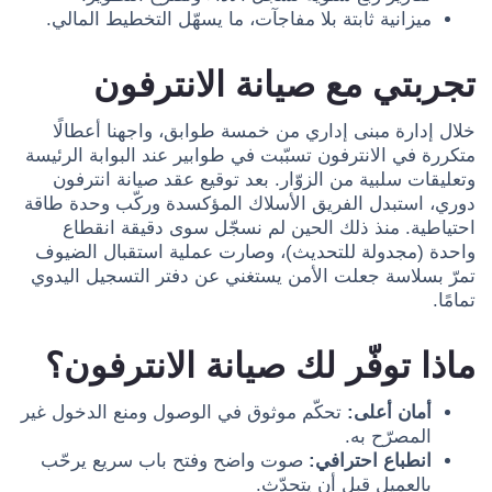
ميزانية ثابتة بلا مفاجآت، ما يسهّل التخطيط المالي.
تجربتي مع صيانة الانترفون
خلال إدارة مبنى إداري من خمسة طوابق، واجهنا أعطالًا
متكررة في الانترفون تسبّبت في طوابير عند البوابة الرئيسة
وتعليقات سلبية من الزوّار. بعد توقيع عقد صيانة انترفون
دوري، استبدل الفريق الأسلاك المؤكسدة وركّب وحدة طاقة
احتياطية. منذ ذلك الحين لم نسجّل سوى دقيقة انقطاع
واحدة (مجدولة للتحديث)، وصارت عملية استقبال الضيوف
تمرّ بسلاسة جعلت الأمن يستغني عن دفتر التسجيل اليدوي
تمامًا.
ماذا توفّر لك صيانة الانترفون؟
أمان أعلى:
تحكّم موثوق في الوصول ومنع الدخول غير
المصرّح به.
انطباع احترافي:
صوت واضح وفتح باب سريع يرحّب
بالعميل قبل أن يتحدّث.