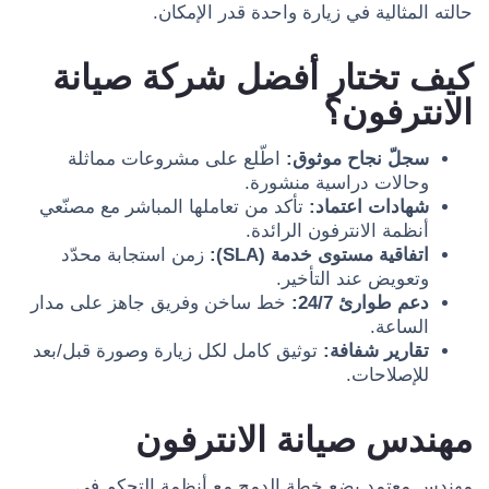
حالته المثالية في زيارة واحدة قدر الإمكان.
كيف تختار أفضل شركة صيانة
الانترفون؟
سجلّ نجاح موثوق:
اطّلع على مشروعات مماثلة
وحالات دراسية منشورة.
شهادات اعتماد:
تأكد من تعاملها المباشر مع مصنّعي
أنظمة الانترفون الرائدة.
اتفاقية مستوى خدمة (SLA):
زمن استجابة محدّد
وتعويض عند التأخير.
دعم طوارئ 24/7:
خط ساخن وفريق جاهز على مدار
الساعة.
تقارير شفافة:
توثيق كامل لكل زيارة وصورة قبل/بعد
للإصلاحات.
مهندس صيانة الانترفون
مهندس معتمد يضع خطة الدمج مع أنظمة التحكم في