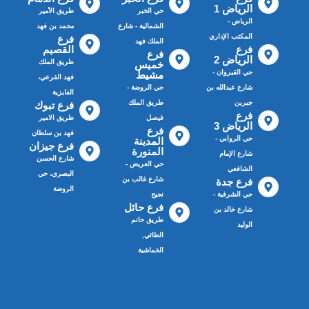
الرياض 1
حي الخبر
طريق الأمير
الرياض -
الشمالية - شارع
محمد بن فهد
المكتب الإداري
فرع
الملك فهد
فرع
القصيم
فرع
الرياض 2
طريق الملك
خميس
حي القيروان -
مشيط
فهد الفرعي،
شارع عبدالله بن
حي الروضة -
الفايزية
جبرين
طريق الملك
فرع تبوك
فرع
فيصل
طريق الامير
الرياض 3
فرع
فهد بن سلطان
حي الروابي -
المدينة
فرع جيزان
المنورة
شارع الإمام
شارع الحسن
حي العريض -
الشافعي
البصري، حي
شارع غالب بن
فرع جدة
الروضة
حي الشرفية -
نجيح
فرع حائل
شارع خالد بن
طريق حاتم
الوليد
الطائي,
الخماشية