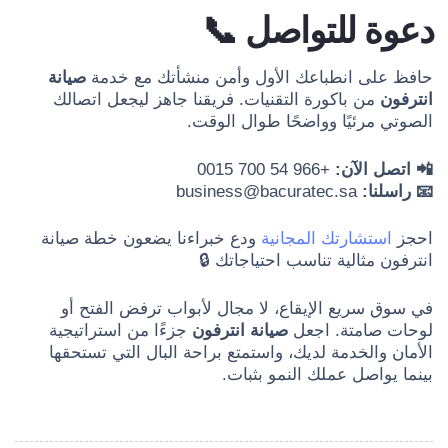
دعوة للتواصل 📞
حافظ على انطباعك الأول وأمن منشأتك مع خدمة
صيانة
انترفون
من باكورة التقنيات. فريقنا جاهز ليجعل اتصالك
الصوتي مرئيًا وواضحًا طوال الوقت.
📲 اتصل الآن:
+966 54 700 0015
📧 راسلنا:
business@bacuratec.sa
احجز
استشارتك المجانية
ودع خبراءنا يضعون خطة صيانة
انترفون مثالية تناسب احتياجاتك 🔒
في سوق سريع الإيقاع، لا مجال لأبواب ترفض الفتح أو
لوحات صامتة. اجعل
صيانة انترفون
جزءًا من استراتيجية
الأمان والخدمة لديك، واستمتع براحة البال التي تستحقها
بينما يواصل عملك النمو بثبات.