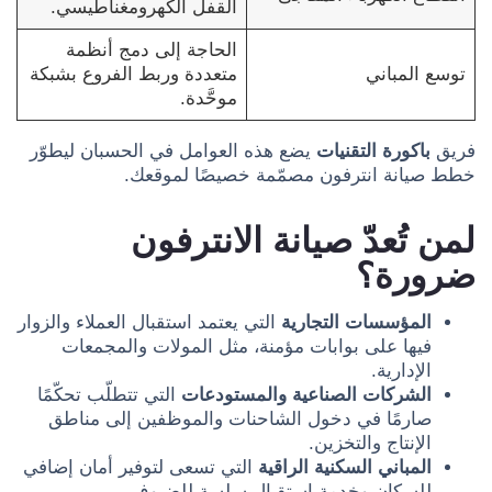
القفل الكهرومغناطيسي.
الحاجة إلى دمج أنظمة
توسع المباني
متعددة وربط الفروع بشبكة
موحَّدة.
فريق
باكورة التقنيات
يضع هذه العوامل في الحسبان ليطوّر
خطط صيانة انترفون مصمّمة خصيصًا لموقعك.
لمن تُعدّ صيانة الانترفون
ضرورة؟
المؤسسات التجارية
التي يعتمد استقبال العملاء والزوار
فيها على بوابات مؤمنة، مثل المولات والمجمعات
الإدارية.
الشركات الصناعية والمستودعات
التي تتطلّب تحكّمًا
صارمًا في دخول الشاحنات والموظفين إلى مناطق
الإنتاج والتخزين.
المباني السكنية الراقية
التي تسعى لتوفير أمان إضافي
للسكان وخدمة استقبال سلسة للضيوف.