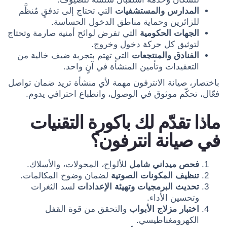
المدارس والمستشفيات
التي تحتاج إلى تدفقٍ مُنظَّم
للزائرين وحماية مناطق الدخول الحساسة.
الجهات الحكومية
التي تفرض لوائح أمنية صارمة وتحتاج
لتوثيق كل حركة دخول وخروج.
الفنادق والمنتجعات
التي تهتم بتجربة ضيف خالية من
التعقيدات وتأمين المنشأة في آنٍ واحد.
باختصار، صيانة الانترفون مهمة لأي منشأة تريد ضمان تواصل
فعّال، تحكّم موثوق في الوصول، وانطباع احترافي يدوم.
ماذا تقدّم لك باكورة التقنيات
في صيانة انترفون؟
فحص ميداني شامل
للألواح، المحولات، والأسلاك.
تنظيف المكونات الصوتية
لضمان وضوح المكالمات.
تحديث البرمجيات وتهيئة الإعدادات
لسد الثغرات
وتحسين الأداء.
اختبار مزلاج الأبواب
والتحقق من قوة القفل
الكهرومغناطيسي.