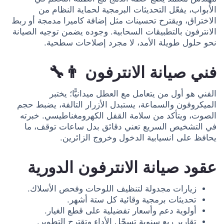
الأبواب، يفعّل التحديثات البرمجية لحماية النظام من
الاختراق، ويقترح تحسينات مثل إضافة كاميرا مدمجة أو ربط
الانترفون بالتطبيقات السحابية. وجوده يضمن توجيه الصيانة
نحو حلول طويلة الأمد، لا مجرد إصلاحات سطحية.
فني صيانة الانترفون 👨‍🔧
الفني هو أول من يتعامل مع العطل ميدانيًّا؛ يختبر
الميكروفون والسماعة، يستبدل الأزرار التالفة، يضبط حجم
الصوت، ويتأكد من سلامة القفل الكهرومغناطيسي. خبرته
في التشخيص السريع تعني دقائق بدل ساعات توقف، ما
يحافظ على انسيابية الدخول وخروج الزائرين.
عقود صيانة الانترفون الدورية
زيارات مجدولة لتنظيف اللوحات وفحص الأسلاك.
تحديثات برمجية وقائية كل ستة أشهر.
أولوية دعم وأسعار تفضيلية على قطع الغيار.
تقارير ربع سنوية تسجّل الأداء وتقترح التطوير.