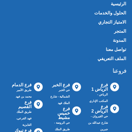
الرئيسية
الحلول والخدمات
الامتياز التجاري
المتجر
🛍️
المدونة
تواصل معنا
الملف التعريفي
📄
فروعنا
فرع
فرع الخبر
فرع الدمام
الرياض 1
حي الخبر
طريق الأمير
الرياض -
الشمالية - شارع
محمد بن فهد
المكتب الإداري
فرع
الملك فهد
فرع
القصيم
فرع
الرياض 2
طريق الملك
خميس
حي القيروان -
مشيط
فهد الفرعي،
شارع عبدالله بن
حي الروضة -
الفايزية
جبرين
طريق الملك
فرع تبوك