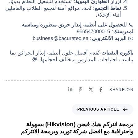
أزرار الطوارئ اليدوية:
تُستخدم لتشغيل النظام يدويًا.
نقاط التجمع:
تُحدد مواقع آمنة لتجمع الطلاب والعاملين
أثناء الإخلاء.
📞
للحصول على أنظمة إنذار حريق متطورة ومناسبة
لمدرستك:
966547000015
📧
البريد الإلكتروني:
business@bacuratec.sa
باكورة التقنيات
تُقدم أفضل حلول أنظمة إنذار الحرائق بما
يناسب احتياجات المدارس بمختلف أحجامها. 🌟
SHARE ON
PREVIOUS ARTICLE
برمجة انتركم هيك فيجن (Hikvision) بسهولة
واحترافية مع افضل شركة توريد وبرمجة الانتركم