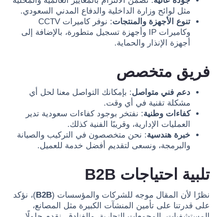
جودة عالية
: نضمن الالتزام بالمعايير العالمية والمحلية
مثل لوائح وزارة الداخلية والدفاع المدني السعودي.
تنوع الأجهزة والمنتجات
: نوفر كاميرات CCTV
وكاميرات IP وأجهزة تسجيل متطورة، بالإضافة إلى
أجهزة الإنذار والحماية.
فريق متخصص
دعم فني متواصل
: بإمكانك التواصل معنا لحل أي
مشكلة تقنية في أي وقت.
كفاءات وطنية
: نفتخر بوجود كفاءات سعودية تدير
العمليات الإدارية، وقريبًا الفنية كذلك.
خبرة هندسية
: نحن متخصصون في التركيب والصيانة
والبرمجة، ونسعى لتقديم أفضل خدمة للعميل.
تلبية احتياجات B2B
نظرًا لأن المقال موجه للشركات والمؤسسات (
B2B
)، نؤكد
على قدرتنا على تأمين المنشآت الكبيرة مثل المصانع،
المستشفيات، المجمعات التجارية، والفنادق. نقدم حلولًا