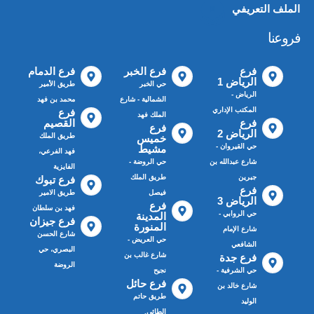
الملف التعريفي
📄
فروعنا
فرع
فرع الخبر
فرع الدمام
الرياض 1
حي الخبر
طريق الأمير
الرياض -
الشمالية - شارع
محمد بن فهد
المكتب الإداري
فرع
الملك فهد
فرع
القصيم
فرع
الرياض 2
طريق الملك
خميس
حي القيروان -
مشيط
فهد الفرعي،
شارع عبدالله بن
حي الروضة -
الفايزية
جبرين
طريق الملك
فرع تبوك
فرع
فيصل
طريق الامير
الرياض 3
فرع
فهد بن سلطان
حي الروابي -
المدينة
فرع جيزان
المنورة
شارع الإمام
شارع الحسن
حي العريض -
الشافعي
البصري، حي
شارع غالب بن
فرع جدة
الروضة
حي الشرفية -
نجيح
فرع حائل
شارع خالد بن
طريق حاتم
الوليد
الطائي,